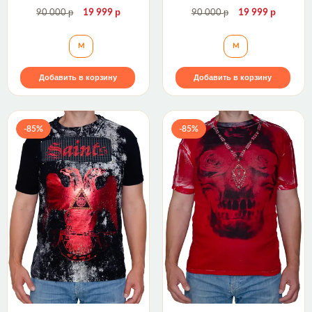
р
р
р
р
90 000
19 999
90 000
19 999
Футболка TS000031 The Saints Sinphony
Футболка TS00001
M
M
Добавить в корзину
Добавить в корзину
-85%
-85%