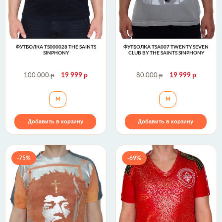
ФУТБОЛКА TS000028 THE SAINTS
ФУТБОЛКА TSA007 TWENTY SEVEN
SINPHONY
CLUB BY THE SAINTS SINPHONY
р
р
р
р
100 000
19 999
80 000
19 999
Футболка TS000028 The Saints Sinphony
Футболка TSA007 
M
M
Добавить в корзину
Добавить в корзину
-75%
-69%