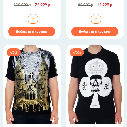
р
р
р
р
100 000
24 999
80 000
14 999
Футболка TS000035 The Saints Sinphony
Футболка TS1068 
M
M
Добавить в корзину
Добавить в корзину
-75%
-75%