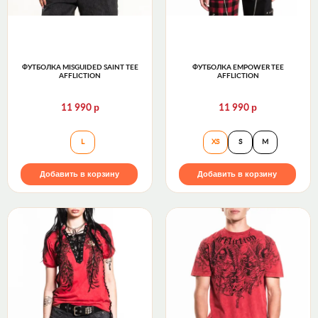
ФУТБОЛКА MISGUIDED SAINT TEE
ФУТБОЛКА EMPOWER TEE
AFFLICTION
AFFLICTION
р
р
11 990
11 990
Футболка Misguided Saint Tee Affliction
Футболка Empower
L
XS
S
M
Добавить в корзину
Добавить в корзину