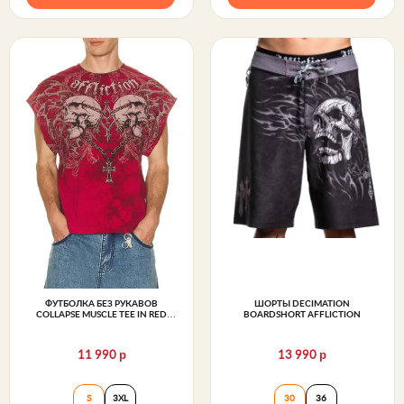
ФУТБОЛКА БЕЗ РУКАВОВ
ШОРТЫ DECIMATION
COLLAPSE MUSCLE TEE IN RED
BOARDSHORT AFFLICTION
AFFLICTION
р
р
11 990
13 990
Футболка без рукавов Collapse muscle tee in red Affli
Шорты Decimation
S
3XL
30
36