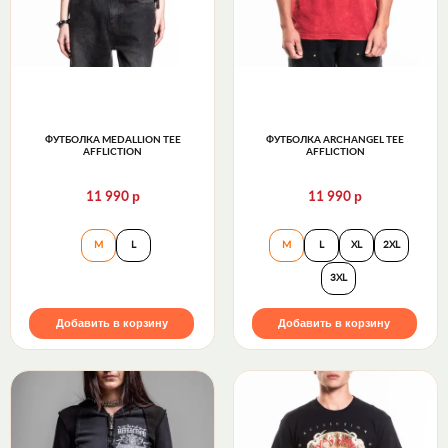
ФУТБОЛКА MEDALLION TEE
ФУТБОЛКА ARCHANGEL TEE
AFFLICTION
AFFLICTION
р
р
11 990
11 990
Футболка Medallion Tee Affliction
Футболка Archange
M
L
M
L
XL
2XL
3XL
Добавить в корзину
Добавить в корзину