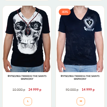
-83%
ФУТБОЛКА TS000032 THE SAINTS
ФУТБОЛКА TS000016 THE SAINTS
SINPHONY
SINPHONY
р
р
р
р
10 000
24 999
90 000
14 999
Футболка TS000032 The Saints Sinphony
Футболка TS00001
L
M