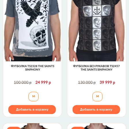
ФУТБОЛКА TS2328 THE SAINTS
ФУТБОЛКА БЕЗ РУКАВОВ TS2457
SINPHONY
THE SAINTS SINPHONY
р
р
р
р
100 000
24 999
130 000
39 999
Футболка TS2328 The Saints Sinphony
Футболка без рук
M
M
Добавить в корзину
Добавить в корзину