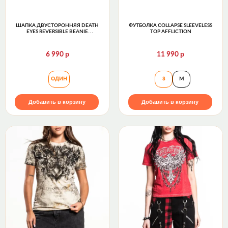
ШАПКА ДВУСТОРОННЯЯ DEATH
ФУТБОЛКА COLLAPSE SLEEVELESS
EYES REVERSIBLE BEANIE
TOP AFFLICTION
AFFLICTION
р
р
6 990
11 990
Шапка двусторонняя Death Eyes Reversible Beanie Af
Футболка Collapse 
ОДИН
S
M
Добавить в корзину
Добавить в корзину