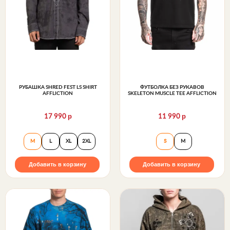
РУБАШКА SHRED FEST LS SHIRT
ФУТБОЛКА БЕЗ РУКАВОВ
AFFLICTION
SKELETON MUSCLE TEE AFFLICTION
р
р
17 990
11 990
Рубашка Shred Fest LS Shirt Affliction
Футболка без рука
M
L
XL
2XL
S
M
Добавить в корзину
Добавить в корзину