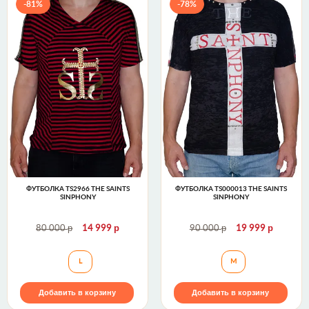
-81%
-78%
ФУТБОЛКА TS2966 THE SAINTS
ФУТБОЛКА TS000013 THE SAINTS
SINPHONY
SINPHONY
р
р
р
р
80 000
14 999
90 000
19 999
Футболка TS2966 The Saints Sinphony
Футболка TS00001
L
M
Добавить в корзину
Добавить в корзину