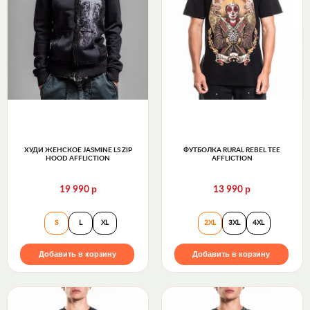
ХУДИ ЖЕНСКОЕ JASMINE LS ZIP
ФУТБОЛКА RURAL REBEL TEE
HOOD AFFLICTION
AFFLICTION
р
р
19 990
13 990
Худи женское Jasmine LS Zip Hood Affliction
Футболка Rural Reb
S
L
XL
2XL
3XL
4XL
Добавить в корзину
Добавить в корзину