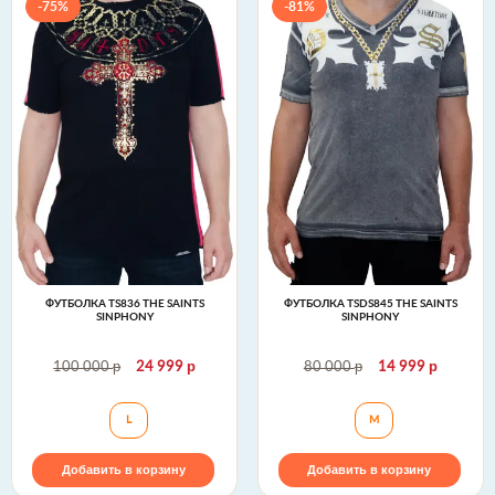
-75%
-81%
ФУТБОЛКА TS836 THE SAINTS
ФУТБОЛКА TSDS845 THE SAINTS
SINPHONY
SINPHONY
р
р
р
р
100 000
24 999
80 000
14 999
Футболка TS836 The Saints Sinphony
Футболка TSDS84
L
M
Добавить в корзину
Добавить в корзину