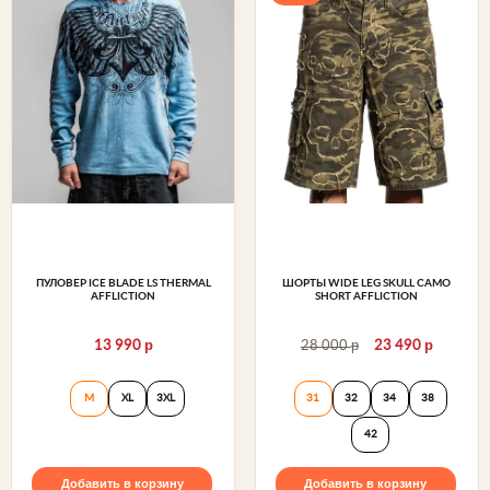
ПУЛОВЕР ICE BLADE LS THERMAL
ШОРТЫ WIDE LEG SKULL CAMO
AFFLICTION
SHORT AFFLICTION
р
р
р
13 990
28 000
23 490
Пуловер Ice Blade LS Thermal Affliction
Шорты Wide Leg Sk
M
XL
3XL
31
32
34
38
42
Добавить в корзину
Добавить в корзину