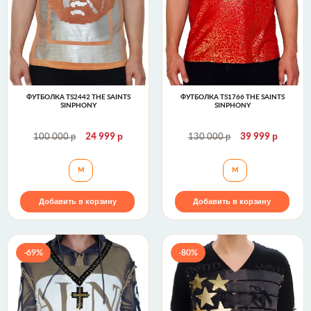
ФУТБОЛКА TS2442 THE SAINTS
ФУТБОЛКА TS1766 THE SAINTS
SINPHONY
SINPHONY
р
р
р
р
100 000
24 999
130 000
39 999
Футболка TS2442 The Saints Sinphony
Футболка TS1766 
M
M
Добавить в корзину
Добавить в корзину
-69%
-80%