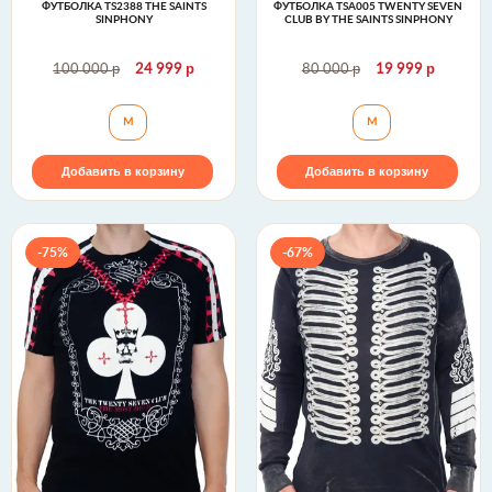
ФУТБОЛКА TS2388 THE SAINTS
ФУТБОЛКА TSA005 TWENTY SEVEN
SINPHONY
CLUB BY THE SAINTS SINPHONY
р
р
р
р
100 000
24 999
80 000
19 999
Футболка TS2388 The Saints Sinphony
Футболка TSA005 
M
M
Добавить в корзину
Добавить в корзину
-75%
-67%