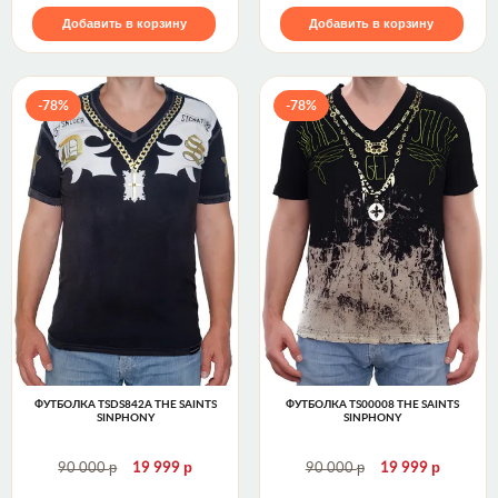
Добавить в корзину
Добавить в корзину
-78%
-78%
ФУТБОЛКА TSDS842A THE SAINTS
ФУТБОЛКА TS00008 THE SAINTS
SINPHONY
SINPHONY
р
р
р
р
90 000
19 999
90 000
19 999