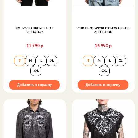
ФУТБОЛКА PROPHET TEE
СВИТШОТ WICKED CREW FLEECE
AFFLICTION
AFFLICTION
р
р
11 990
16 990
Футболка Prophet Tee Affliction
Свитшот Wicked C
S
M
L
XL
S
M
L
XL
3XL
2XL
Добавить в корзину
Добавить в корзину