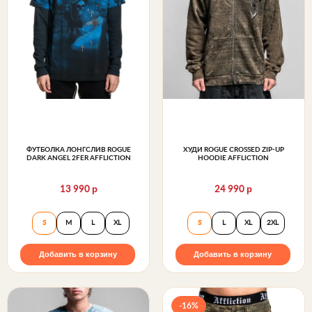
ФУТБОЛКА ЛОНГСЛИВ ROGUE
ХУДИ ROGUE CROSSED ZIP-UP
DARK ANGEL 2FER AFFLICTION
HOODIE AFFLICTION
р
р
13 990
24 990
Футболка лонгслив Rogue Dark Angel 2fer Affliction
Худи Rogue Crosse
S
M
L
XL
S
L
XL
2XL
Добавить в корзину
Добавить в корзину
-16%