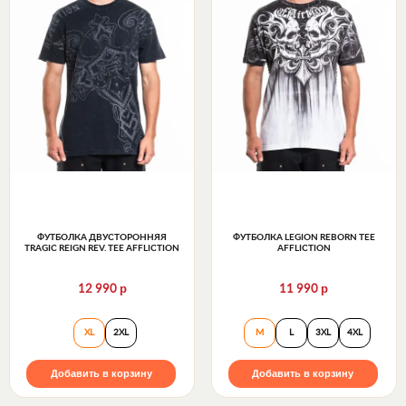
ФУТБОЛКА ДВУСТОРОННЯЯ
ФУТБОЛКА LEGION REBORN TEE
TRAGIC REIGN REV. TEE AFFLICTION
AFFLICTION
р
р
12 990
11 990
Футболка двусторонняя Tragic Reign Rev. Tee Afflicti
Футболка Legion R
XL
2XL
M
L
3XL
4XL
Добавить в корзину
Добавить в корзину