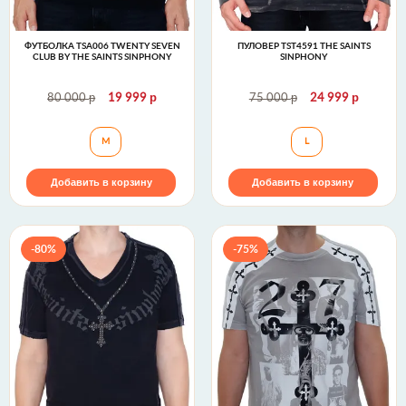
ФУТБОЛКА TSA006 TWENTY SEVEN
ПУЛОВЕР TST4591 THE SAINTS
CLUB BY THE SAINTS SINPHONY
SINPHONY
р
р
р
р
80 000
19 999
75 000
24 999
Футболка TSA006 Twenty Seven Club by The Saints 
Пуловер TST4591 
M
L
Добавить в корзину
Добавить в корзину
-80%
-75%