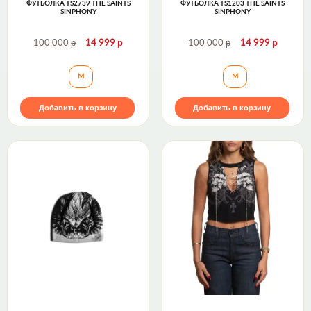
ФУТБОЛКА TS2739 THE SAINTS
ФУТБОЛКА TS1203 THE SAINTS
SINPHONY
SINPHONY
р
р
р
р
100 000
14 999
100 000
14 999
Футболка TS2739 The Saints Sinphony
Футболка TS1203 
M
M
Добавить в корзину
Добавить в корзину