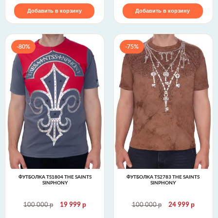
Добавить в корзину
Добавить в корзину
-80%
-75%
ФУТБОЛКА TS1804 THE SAINTS
ФУТБОЛКА TS2783 THE SAINTS
SINPHONY
SINPHONY
р
р
р
р
100 000
19 999
100 000
24 999