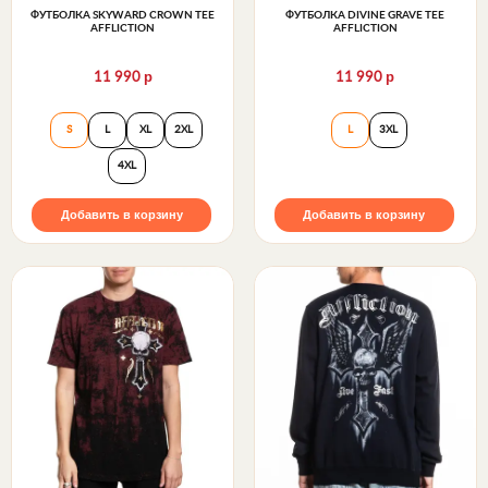
ФУТБОЛКА SKYWARD CROWN TEE
ФУТБОЛКА DIVINE GRAVE TEE
AFFLICTION
AFFLICTION
р
р
11 990
11 990
Футболка Skyward Crown Tee Affliction
Футболка Divine G
S
L
XL
2XL
L
3XL
4XL
Добавить в корзину
Добавить в корзину