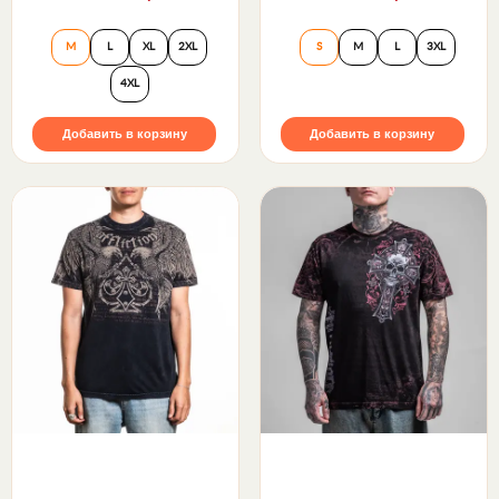
Футболка Immortal Scream Tee Affliction
Футболка Velvet S
M
L
XL
2XL
S
M
L
3XL
4XL
Добавить в корзину
Добавить в корзину