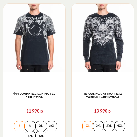
ФУТБОЛКА RECKONING TEE
ПУЛОВЕР CATASTROPHE LS
AFFLICTION
THERMAL AFFLICTION
р
р
11 990
13 990
Футболка Reckoning Tee Affliction
Пуловер Catastrop
S
M
XL
2XL
XL
2XL
3XL
4XL
3XL
4XL