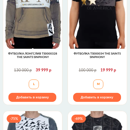
ФУТБОЛКА ЛОНГСЛИВ TS0000328
ФУТБОЛКА TS000034 THE SAINTS
THE SAINTS SINPHONY
SINPHONY
р
р
р
р
130 000
39 999
100 000
19 999
Футболка лонгслив TS0000328 The Saints Sinphony
Футболка TS00003
L
M
Добавить в корзину
Добавить в корзину
-75%
-69%