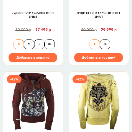
ХУДИ GFTZH11765KHK REBEL
ХУДИ GFTZH11773KHK REBEL
SPIRIT
SPIRIT
р
р
р
р
30 000
17 499
40 000
29 999
Худи GFTZH11765KHK Rebel Spirit
Худи GFTZH11773
S
M
L
XL
L
XL
Добавить в корзину
Добавить в корзину
-42%
-42%