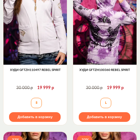
ХУДИ GFTZH110497 REBEL SPIRIT
ХУДИ GFTZH100360 REBEL SPIRIT
р
р
р
р
30 000
19 999
30 000
19 999
Худи GFTZH110497 Rebel Spirit
Худи GFTZH100360
S
L
Добавить в корзину
Добавить в корзину
-33%
-33%