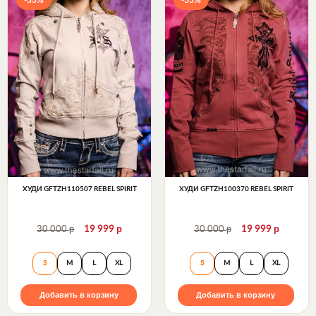
ХУДИ GFTZH110507 REBEL SPIRIT
ХУДИ GFTZH100370 REBEL SPIRIT
р
р
р
р
30 000
19 999
30 000
19 999
Худи GFTZH110507 Rebel Spirit
Худи GFTZH100370
S
M
L
XL
S
M
L
XL
Добавить в корзину
Добавить в корзину