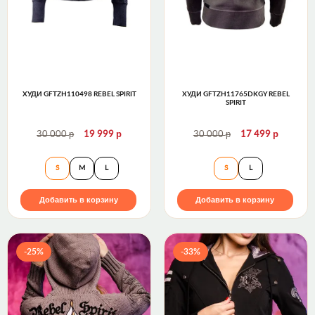
ХУДИ GFTZH110498 REBEL SPIRIT
ХУДИ GFTZH11765DKGY REBEL
SPIRIT
р
р
р
р
30 000
19 999
30 000
17 499
Худи GFTZH110498 Rebel Spirit
Худи GFTZH11765
S
M
L
S
L
Добавить в корзину
Добавить в корзину
-25%
-33%