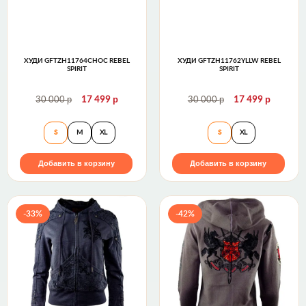
ХУДИ GFTZH11764CHOC REBEL
ХУДИ GFTZH11762YLLW REBEL
SPIRIT
SPIRIT
р
р
р
р
30 000
17 499
30 000
17 499
Худи GFTZH11764CHOC Rebel Spirit
Худи GFTZH11762
S
M
XL
S
XL
Добавить в корзину
Добавить в корзину
-33%
-42%