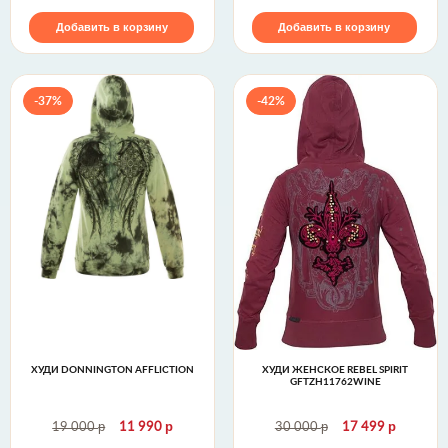
Добавить в корзину
Добавить в корзину
-37%
-42%
ХУДИ DONNINGTON AFFLICTION
ХУДИ ЖЕНСКОЕ REBEL SPIRIT
GFTZH11762WINE
р
р
р
р
19 000
11 990
30 000
17 499