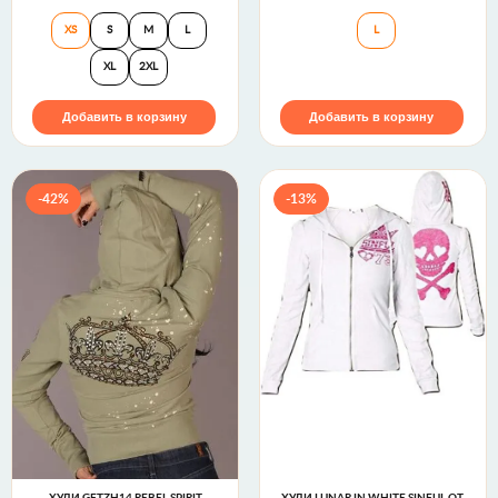
Худи Donnington Affliction
Худи женское Re
XS
S
M
L
L
XL
2XL
Добавить в корзину
Добавить в корзину
-42%
-13%
ХУДИ GFTZH14 REBEL SPIRIT
ХУДИ LUNAR IN WHITE SINFUL ОТ