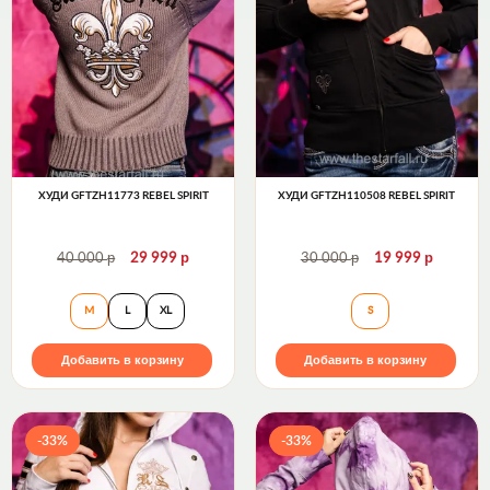
ХУДИ GFTZH11773 REBEL SPIRIT
ХУДИ GFTZH110508 REBEL SPIRIT
р
р
р
р
40 000
29 999
30 000
19 999
Худи GFTZH11773 Rebel Spirit
Худи GFTZH110508
M
L
XL
S
Добавить в корзину
Добавить в корзину
-33%
-33%