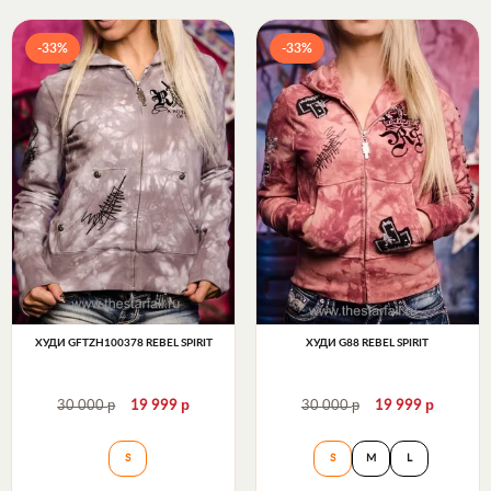
-33%
-33%
ХУДИ GFTZH100378 REBEL SPIRIT
ХУДИ G88 REBEL SPIRIT
р
р
р
р
30 000
19 999
30 000
19 999
Худи GFTZH100378 Rebel Spirit
Худи G88 Rebel Sp
S
S
M
L