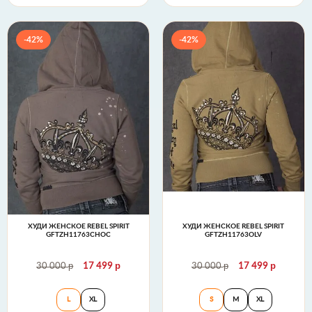
-42%
-42%
ХУДИ ЖЕНСКОЕ REBEL SPIRIT
ХУДИ ЖЕНСКОЕ REBEL SPIRIT
GFTZH11763CHOC
GFTZH11763OLV
р
р
р
р
30 000
17 499
30 000
17 499
Худи женское Rebel Spirit GFTZH11763CHOC
Худи женское Re
L
XL
S
M
XL