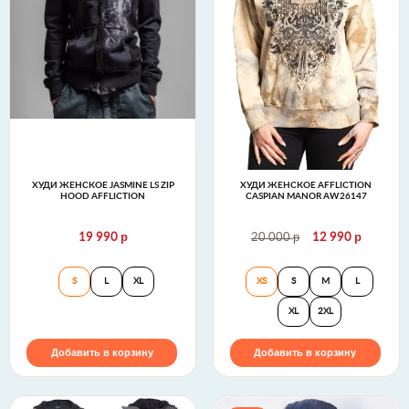
ХУДИ ЖЕНСКОЕ JASMINE LS ZIP
ХУДИ ЖЕНСКОЕ AFFLICTION
HOOD AFFLICTION
CASPIAN MANOR AW26147
р
р
р
19 990
20 000
12 990
Худи женское Jasmine LS Zip Hood Affliction
Худи женское Af
S
L
XL
XS
S
M
L
XL
2XL
Добавить в корзину
Добавить в корзину