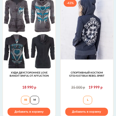
-43%
ХУДИ ДВУСТОРОННЕЕ LOVE
СПОРТИВНЫЙ КОСТЮМ
BANDIT SINFUL ОТ AFFLICTION
GTS141075BLK REBEL SPIRIT
р
р
р
18 990
35 000
19 999
Худи двустороннее LOVE BANDIT Sinful от Afflictio
Спортивный кост
XS
M
L
Добавить в корзину
Добавить в корзину