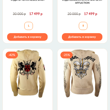
AFFLICTION
р
р
р
р
30 000
17 499
20 000
17 499
Худи GFTZH14 Rebel Spirit
Худи Lunar in Whit
L
S
Добавить в корзину
Добавить в корзину
-42%
-25%