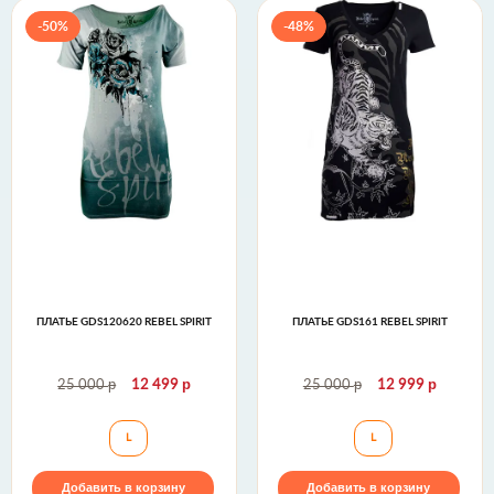
-50%
-48%
ПЛАТЬЕ GDS120620 REBEL SPIRIT
ПЛАТЬЕ GDS161 REBEL SPIRIT
р
р
р
р
25 000
12 499
25 000
12 999
Платье GDS120620 Rebel Spirit
Платье GDS161 Re
L
L
Добавить в корзину
Добавить в корзину