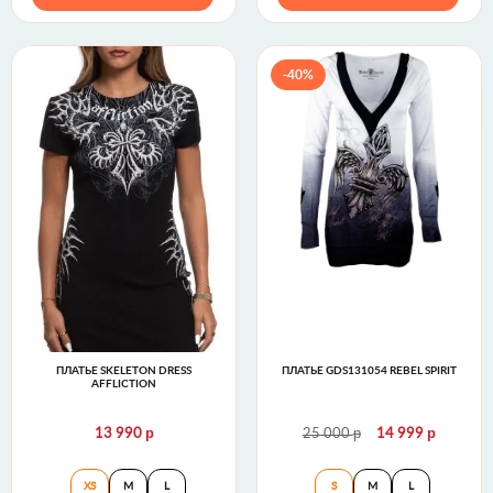
-40%
ПЛАТЬЕ SKELETON DRESS
ПЛАТЬЕ GDS131054 REBEL SPIRIT
AFFLICTION
р
р
р
13 990
25 000
14 999
Платье Skeleton Dress Affliction
Платье GDS131054
XS
M
L
S
M
L