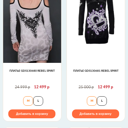
ПЛАТЬЕ GDS130680 REBEL SPIRIT
ПЛАТЬЕ GDS130681 REBEL SPIRIT
р
р
р
р
24 999
12 499
25 000
12 499
Платье GDS130680 Rebel Spirit
Платье GDS130681
M
L
M
L
Добавить в корзину
Добавить в корзину