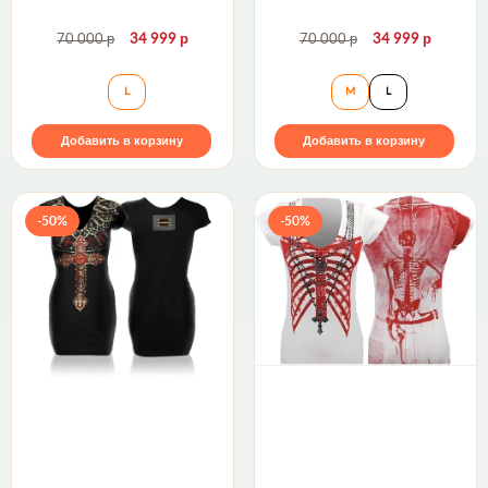
р
р
р
р
70 000
34 999
70 000
34 999
Платье HURTS SO GOOD The Saints Sinphony
Платье FLY TILL I
L
M
L
Добавить в корзину
Добавить в корзину
-50%
-50%