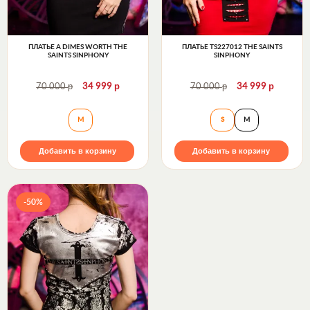
ПЛАТЬЕ A DIMES WORTH THE
ПЛАТЬЕ TS227012 THE SAINTS
SAINTS SINPHONY
SINPHONY
р
р
р
р
70 000
34 999
70 000
34 999
Платье A DIMES WORTH The Saints Sinphony
Платье TS227012 
M
S
M
Добавить в корзину
Добавить в корзину
-50%