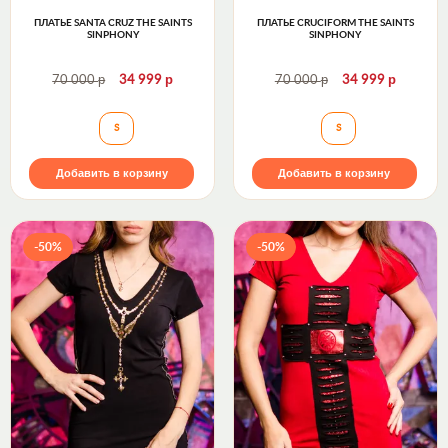
ПЛАТЬЕ SANTA CRUZ THE SAINTS
ПЛАТЬЕ CRUCIFORM THE SAINTS
SINPHONY
SINPHONY
р
р
р
р
70 000
34 999
70 000
34 999
Платье SANTA CRUZ The Saints Sinphony
Платье CRUCIFOR
S
S
Добавить в корзину
Добавить в корзину
-50%
-50%