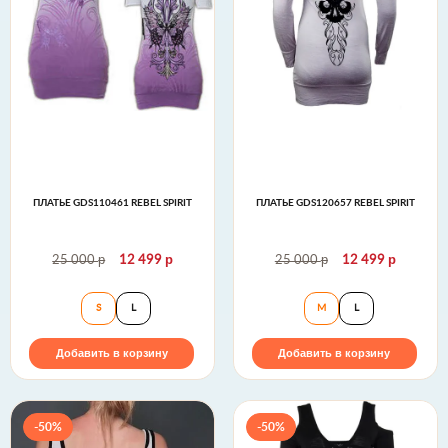
ПЛАТЬЕ GDS110461 REBEL SPIRIT
ПЛАТЬЕ GDS120657 REBEL SPIRIT
р
р
р
р
25 000
12 499
25 000
12 499
Платье GDS110461 Rebel Spirit
Платье GDS120657
S
L
M
L
Добавить в корзину
Добавить в корзину
-50%
-50%