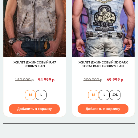
ЖИЛЕТ ДЖИНСОВЫЙ RJ47
ЖИЛЕТ ДЖИНСОВЫЙ 5D DARK
ROBIN'S JEAN
SOCAL PATCH ROBIN'S JEAN
р
р
р
р
150 000
54 999
200 000
69 999
Жилет джинсовый RJ47 Robin's Jean
Жилет джинсовы
M
L
M
L
2XL
Добавить в корзину
Добавить в корзину