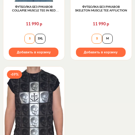
ФУТБОЛКА БЕЗ РУКАВОВ
ФУТБОЛКА БЕЗ РУКАВОВ
COLLAPSE MUSCLE TEE IN RED
SKELETON MUSCLE TEE AFFLICTION
AFFLICTION
р
р
11 990
11 990
Футболка без рукавов Collapse muscle tee in red Affli
Футболка без рука
S
3XL
S
M
Добавить в корзину
Добавить в корзину
-69%