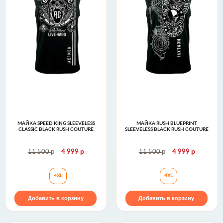
МАЙКА SPEED KING SLEEVELESS
МАЙКА RUSH BLUEPRINT
CLASSIC BLACK RUSH COUTURE
SLEEVELESS BLACK RUSH COUTURE
р
р
р
р
11 500
4 999
11 500
4 999
Майка SPEED KING SLEEVELESS Classic Black Rush 
Майка RUSH BLUE
4XL
4XL
Добавить в корзину
Добавить в корзину