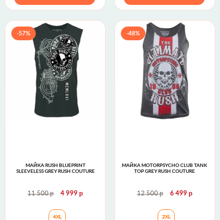
-57%
-48%
МАЙКА RUSH BLUEPRINT
МАЙКА MOTORPSYCHO CLUB TANK
SLEEVELESS GREY RUSH COUTURE
TOP GREY RUSH COUTURE
р
р
р
р
11 500
4 999
12 500
6 499
Майка RUSH BLUEPRINT SLEEVELESS Grey Rush Co
Майка MOTORPSY
4XL
2XL