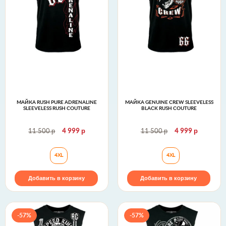
МАЙКА RUSH PURE ADRENALINE
МАЙКА GENUINE CREW SLEEVELESS
SLEEVELESS RUSH COUTURE
BLACK RUSH COUTURE
р
р
р
р
11 500
4 999
11 500
4 999
Майка RUSH PURE ADRENALINE SLEEVELESS Rush 
Майка GENUINE C
4XL
4XL
Добавить в корзину
Добавить в корзину
-57%
-57%