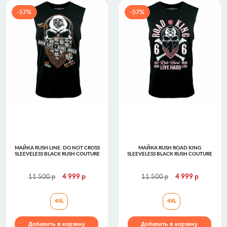
-57%
-57%
МАЙКА RUSH LINE: DO NOT CROSS
МАЙКА RUSH ROAD KING
SLEEVELESS BLACK RUSH COUTURE
SLEEVELESS BLACK RUSH COUTURE
р
р
р
р
11 500
4 999
11 500
4 999
Майка RUSH LINE: DO NOT CROSS SLEEVELESS Blac
Майка RUSH ROAD
4XL
4XL
Добавить в корзину
Добавить в корзину