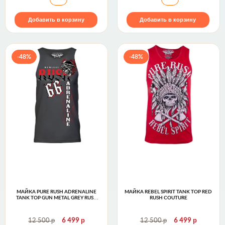
Добавить в корзину
Добавить в корзину
-48%
-48%
МАЙКА PURE RUSH ADRENALINE
МАЙКА REBEL SPIRIT TANK TOP RED
TANK TOP GUN METAL GREY RUSH
RUSH COUTURE
COUTURE
р
р
р
р
12 500
6 499
12 500
6 499