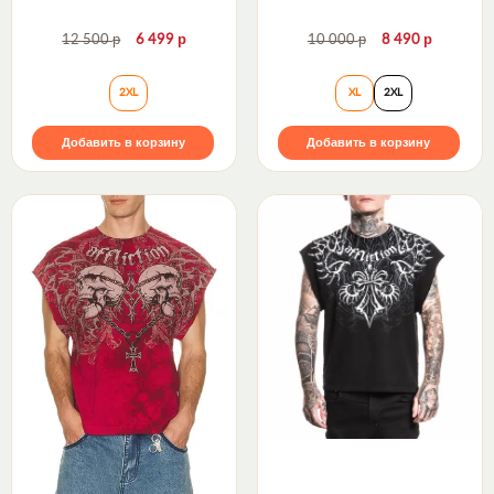
р
р
р
р
12 500
6 499
10 000
8 490
Майка RUSH LINE: DO NOT CROSS TANK TOP Red R
Майка двусторон
2XL
XL
2XL
Добавить в корзину
Добавить в корзину