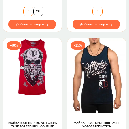
Майка PURE RUSH ADRENALINE TANK TOP Gun Meta
Майка REBEL SPI
S
2XL
S
Добавить в корзину
Добавить в корзину
-48%
-15%
МАЙКА RUSH LINE: DO NOT CROSS
МАЙКА ДВУСТОРОННЯЯ EAGLE
TANK TOP RED RUSH COUTURE
MOTORS AFFLICTION