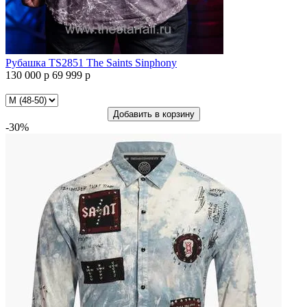
Рубашка TS2851 The Saints Sinphony
130 000 р
69 999 р
Рубашка
TS2851
The
Добавить в корзину
Saints
-30%
Sinphony