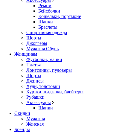
Аксессуары
Ремни
Бейсболки
Кошельки, портмоне
Шапки
Браслеты
Спортивная одежда
Шорты
Джоггеры
Мужская Обувь
Женщинам
Футболки, майки
Платья
Лонгсливы, пуловеры
Шорты
Джинсы
Худи, толстовки
Куртки, пиджаки, блейзеры
Рубашки
Аксессуары
Шапки
Скидки
Мужская
Женская
Бренды