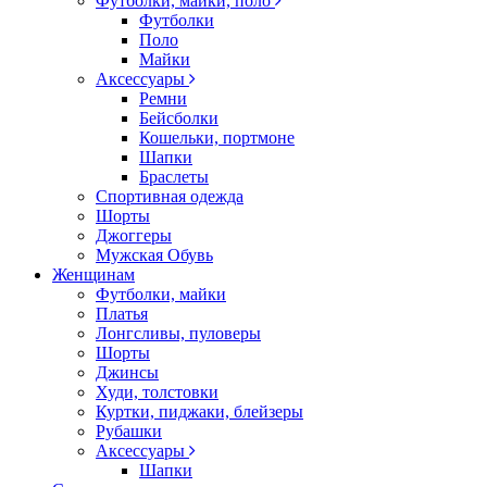
Футболки, майки, поло
Футболки
Поло
Майки
Аксессуары
Ремни
Бейсболки
Кошельки, портмоне
Шапки
Браслеты
Спортивная одежда
Шорты
Джоггеры
Мужская Обувь
Женщинам
Футболки, майки
Платья
Лонгсливы, пуловеры
Шорты
Джинсы
Худи, толстовки
Куртки, пиджаки, блейзеры
Рубашки
Аксессуары
Шапки