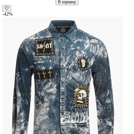
TS2850
В корзину
The
Saints
-42%
Sinphony