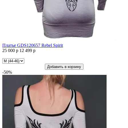
Платье GDS120657 Rebel Spirit
25 000 р
12 499 р
Платье
GDS120657
Rebel
Добавить в корзину
Spirit
-50%