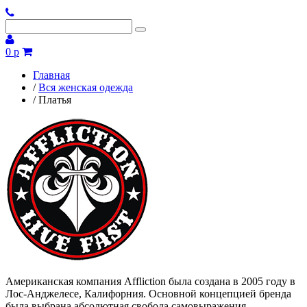
0 р
Главная
/
Вся женская одежда
/
Платья
Американская компания Affliction была создана в 2005 году в
Лос-Анджелесе, Калифорния. Основной концепцией бренда
была выбрана абсолютная свобода самовыражения.