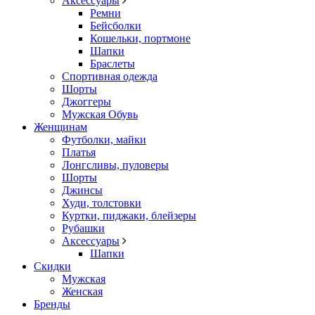
Аксессуары
Ремни
Бейсболки
Кошельки, портмоне
Шапки
Браслеты
Спортивная одежда
Шорты
Джоггеры
Мужская Обувь
Женщинам
Футболки, майки
Платья
Лонгсливы, пуловеры
Шорты
Джинсы
Худи, толстовки
Куртки, пиджаки, блейзеры
Рубашки
Аксессуары
Шапки
Скидки
Мужская
Женская
Бренды