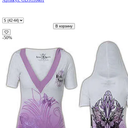
Артикул: GDS110461
GDS110461
Rebel
Spirit
В корзину
-50%