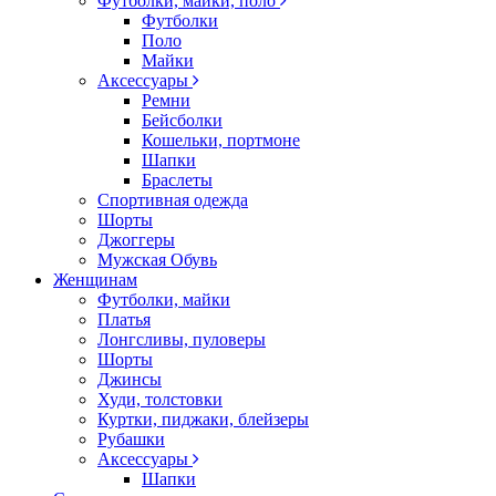
Футболки, майки, поло
Футболки
Поло
Майки
Аксессуары
Ремни
Бейсболки
Кошельки, портмоне
Шапки
Браслеты
Спортивная одежда
Шорты
Джоггеры
Мужская Обувь
Женщинам
Футболки, майки
Платья
Лонгсливы, пуловеры
Шорты
Джинсы
Худи, толстовки
Куртки, пиджаки, блейзеры
Рубашки
Аксессуары
Шапки