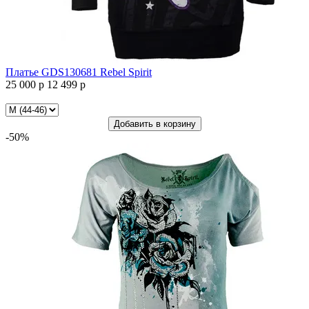
Платье GDS130681 Rebel Spirit
25 000 р
12 499 р
Платье
GDS130681
Rebel
Добавить в корзину
Spirit
-50%