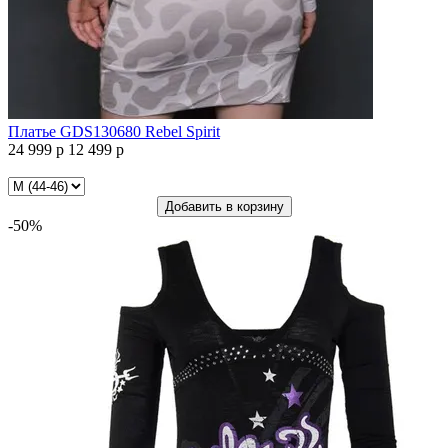
Платье GDS130680 Rebel Spirit
24 999 р
12 499 р
Платье
GDS130680
Rebel
Добавить в корзину
Spirit
-50%