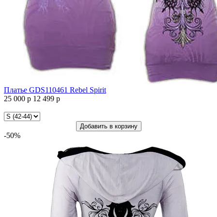
Платье GDS110461 Rebel Spirit
25 000 р
12 499 р
Платье
GDS110461
Rebel
Добавить в корзину
Spirit
-50%