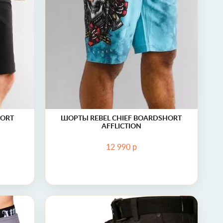
HORT
ШОРТЫ REBEL CHIEF BOARDSHORT
AFFLICTION
р
12 990
tion Boardshort Affliction
Шорты Optimal Cargo Affliction