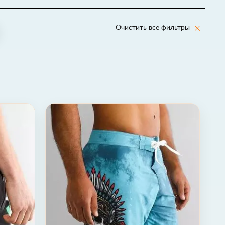
Очистить все фильтры
de Boardshort Affliction
Шорты Rebel Chief Boardshort Af
38 (54)
30 (46)
31 (46-48)
32 (48)