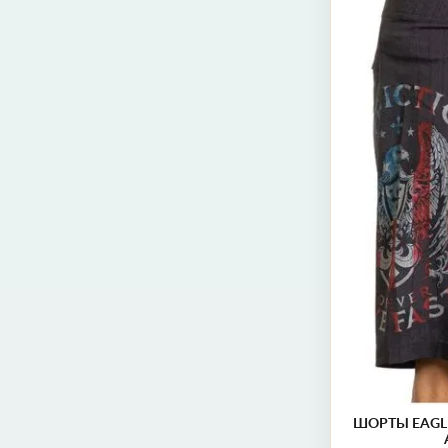
30 (46)
31 (
36 (52)
38
ШОРТЫ EAGL