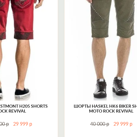
29 (44-46)
30 (46)
STMONT H205 SHORTS
ШОРТЫ HASKEL HK6 BIKER S
OCK REVIVAL
MOTO ROCK REVIVAL
р
р
р
р
000
29 999
40 000
29 999