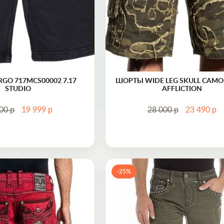
GO 717MCS00002 7.17
ШОРТЫ WIDE LEG SKULL CAMO
STUDIO
AFFLICTION
р
р
р
р
000
19 999
28 000
23 490
Шорты CRESTMONT H205 SHORTS Rock Revival
Шорты HASK
-25%