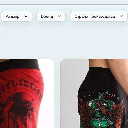
Размер
Бренд
Страна производства
Шорты Apache Garage Boardshort Affliction
Шорты Tri Pri
30 (46)
31 (46-48)
32 (48)
32 (48)
42 (58)