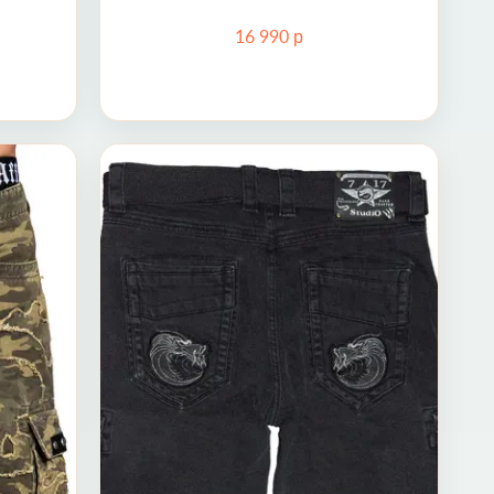
р
16 990
eg Skull Camo Short Affliction
Шорты Cargo 717MCS00001 7.1
38 (54)
28 (44)
29 (44-46)
30 (46)
32 (48)
33 (48-50)
34 (50)
42 (58)