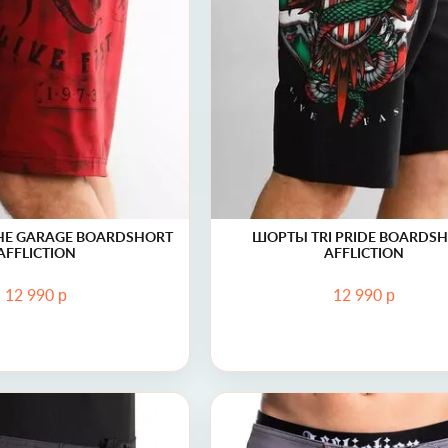
40 (56)
42 (58)
E GARAGE BOARDSHORT
ШОРТЫ TRI PRIDE BOARDS
AFFLICTION
AFFLICTION
р
р
12 990
12 990
Шорты EAGLE STRONG BOARDSHORT Affliction
Шорты Decima