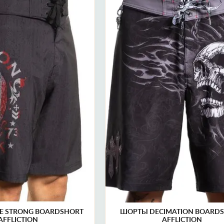
46-48)
32 (48)
34 (50)
30 (46)
36 (52)
 (54)
40 (56)
42 (58)
E STRONG BOARDSHORT
ШОРТЫ DECIMATION BOARD
AFFLICTION
AFFLICTION