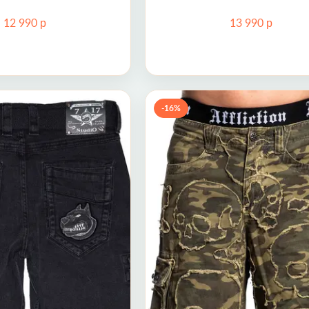
р
р
12 990
13 990
Шорты Cargo 717MCS00002 7.17 Studio
Шорты Wide L
-16%
44-46)
30 (46)
32 (48)
31 (46-48)
32 (48)
34 (50)
 (50)
44 (60)
42 (58)