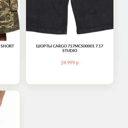
 SHORT
ШОРТЫ CARGO 717MCS00001 7.17
STUDIO
р
24 999
EL HK6 BIKER SHORTS MOTO Rock Revival