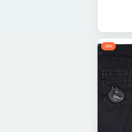
-20%
28 (44)
29 (
34