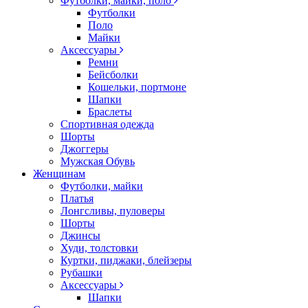
Футболки, майки, поло
Футболки
Поло
Майки
Аксессуары
Ремни
Бейсболки
Кошельки, портмоне
Шапки
Браслеты
Спортивная одежда
Шорты
Джоггеры
Мужская Обувь
Женщинам
Футболки, майки
Платья
Лонгсливы, пуловеры
Шорты
Джинсы
Худи, толстовки
Куртки, пиджаки, блейзеры
Рубашки
Аксессуары
Шапки