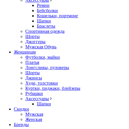
Аксессуары
Ремни
Бейсболки
Кошельки, портмоне
Шапки
Браслеты
Спортивная одежда
Шорты
Джоггеры
Мужская Обувь
Женщинам
Футболки, майки
Платья
Лонгсливы, пуловеры
Шорты
Джинсы
Худи, толстовки
Куртки, пиджаки, блейзеры
Рубашки
Аксессуары
Шапки
Скидки
Мужская
Женская
Бренды