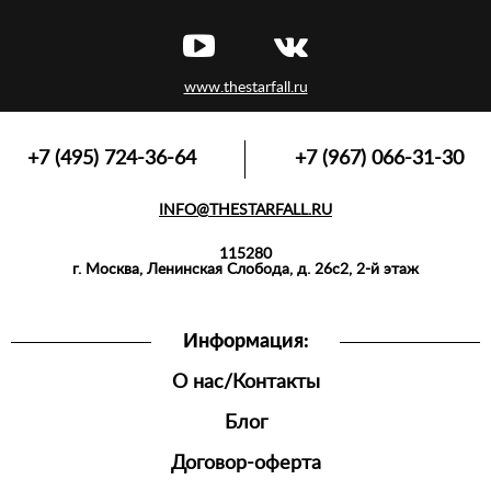
ТОЛСТОВКИ
ЛОНГСЛИВЫ,
ПУЛОВЕРЫ
www.thestarfall.ru
ВЕРХНЯЯ
ОДЕЖДА
ФУТБОЛКИ,
+7 (495) 724-36-64
+7 (967) 066-31-30
МАЙКИ,
ПОЛО
INFO@THESTARFALL.RU
АКСЕССУАРЫ
115280
СПОРТИВНАЯ
г. Москва, Ленинская Слобода, д. 26с2, 2-й этаж
ОДЕЖДА
ШОРТЫ
Информация:
ДЖОГГЕРЫ
О нас/Контакты
МУЖСКАЯ
ОБУВЬ
Блог
Договор-оферта