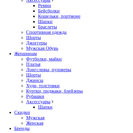
Аксессуары
Ремни
Бейсболки
Кошельки, портмоне
Шапки
Браслеты
Спортивная одежда
Шорты
Джоггеры
Мужская Обувь
Женщинам
Футболки, майки
Платья
Лонгсливы, пуловеры
Шорты
Джинсы
Худи, толстовки
Куртки, пиджаки, блейзеры
Рубашки
Аксессуары
Шапки
Скидки
Мужская
Женская
Бренды