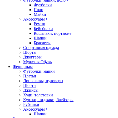
Футболки, майки, поло
Футболки
Поло
Майки
Аксессуары
Ремни
Бейсболки
Кошельки, портмоне
Шапки
Браслеты
Спортивная одежда
Шорты
Джоггеры
Мужская Обувь
Женщинам
Футболки, майки
Платья
Лонгсливы, пуловеры
Шорты
Джинсы
Худи, толстовки
Куртки, пиджаки, блейзеры
Рубашки
Аксессуары
Шапки