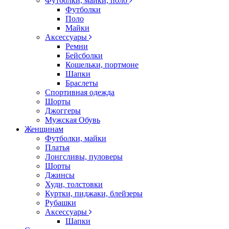
Футболки, майки, поло
Футболки
Поло
Майки
Аксессуары
Ремни
Бейсболки
Кошельки, портмоне
Шапки
Браслеты
Спортивная одежда
Шорты
Джоггеры
Мужская Обувь
Женщинам
Футболки, майки
Платья
Лонгсливы, пуловеры
Шорты
Джинсы
Худи, толстовки
Куртки, пиджаки, блейзеры
Рубашки
Аксессуары
Шапки