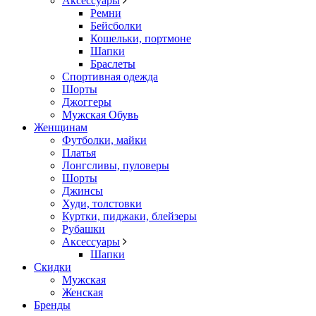
Аксессуары
Ремни
Бейсболки
Кошельки, портмоне
Шапки
Браслеты
Спортивная одежда
Шорты
Джоггеры
Мужская Обувь
Женщинам
Футболки, майки
Платья
Лонгсливы, пуловеры
Шорты
Джинсы
Худи, толстовки
Куртки, пиджаки, блейзеры
Рубашки
Аксессуары
Шапки
Скидки
Мужская
Женская
Бренды