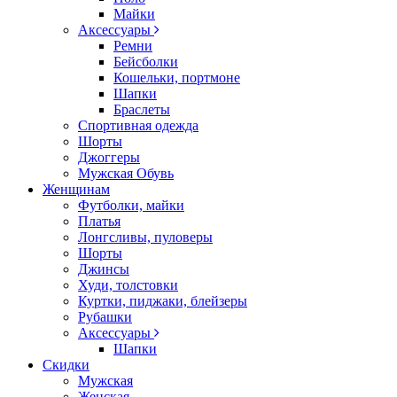
Майки
Аксессуары
Ремни
Бейсболки
Кошельки, портмоне
Шапки
Браслеты
Спортивная одежда
Шорты
Джоггеры
Мужская Обувь
Женщинам
Футболки, майки
Платья
Лонгсливы, пуловеры
Шорты
Джинсы
Худи, толстовки
Куртки, пиджаки, блейзеры
Рубашки
Аксессуары
Шапки
Скидки
Мужская
Женская