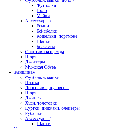
Футболки, майки, поло
Футболки
Поло
Майки
Аксессуары
Ремни
Бейсболки
Кошельки, портмоне
Шапки
Браслеты
Спортивная одежда
Шорты
Джоггеры
Мужская Обувь
Женщинам
Футболки, майки
Платья
Лонгсливы, пуловеры
Шорты
Джинсы
Худи, толстовки
Куртки, пиджаки, блейзеры
Рубашки
Аксессуары
Шапки