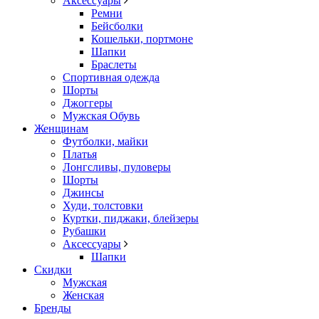
Аксессуары
Ремни
Бейсболки
Кошельки, портмоне
Шапки
Браслеты
Спортивная одежда
Шорты
Джоггеры
Мужская Обувь
Женщинам
Футболки, майки
Платья
Лонгсливы, пуловеры
Шорты
Джинсы
Худи, толстовки
Куртки, пиджаки, блейзеры
Рубашки
Аксессуары
Шапки
Скидки
Мужская
Женская
Бренды