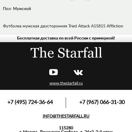
Пол:
Мужской
Футболка мужская двусторонняя Tried Attack A15815 Affliction
Бесплатная доставка по всей России с примеркой!
ДЖИНСЫ
РУБАШКИ
ХУДИ,
ТОЛСТОВКИ
ЛОНГСЛИВЫ,
ПУЛОВЕРЫ
www.thestarfall.ru
ВЕРХНЯЯ
ОДЕЖДА
ФУТБОЛКИ,
+7 (495) 724-36-64
+7 (967) 066-31-30
МАЙКИ,
ПОЛО
INFO@THESTARFALL.RU
АКСЕССУАРЫ
115280
СПОРТИВНАЯ