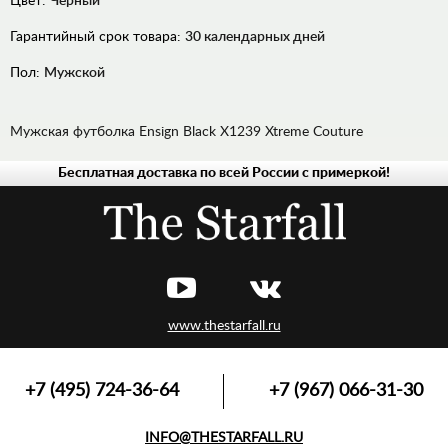
Цвет:
Черный
Гарантийный срок товара:
30 календарных дней
Пол:
Мужской
Мужская футболка Ensign Black X1239 Xtreme Couture
Бесплатная доставка по всей России с примеркой!
ДЖИНСЫ
РУБАШКИ
ХУДИ,
ТОЛСТОВКИ
ЛОНГСЛИВЫ,
ПУЛОВЕРЫ
www.thestarfall.ru
ВЕРХНЯЯ
ОДЕЖДА
ФУТБОЛКИ,
+7 (495) 724-36-64
+7 (967) 066-31-30
МАЙКИ,
ПОЛО
INFO@THESTARFALL.RU