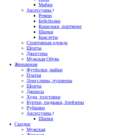
Майки
Аксессуары
Ремни
Бейсболки
Кошельки, портмоне
Шапки
Браслеты
Спортивная одежда
Шорты
Джоггеры
Мужская Обувь
Женщинам
Футболки, майки
Платья
Лонгсливы, пуловеры
Шорты
Джинсы
Худи, толстовки
Куртки, пиджаки, блейзеры
Рубашки
Аксессуары
Шапки
Скидки
Мужская
Женская