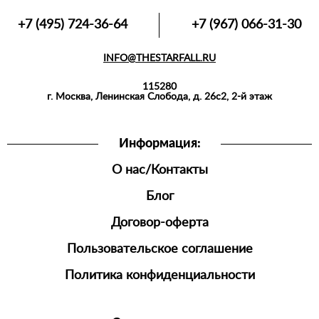
ФУТБОЛКИ,
+7 (495) 724-36-64
+7 (967) 066-31-30
МАЙКИ,
ПОЛО
INFO@THESTARFALL.RU
АКСЕССУАРЫ
115280
СПОРТИВНАЯ
г. Москва, Ленинская Слобода, д. 26с2, 2-й этаж
ОДЕЖДА
ШОРТЫ
Информация:
ДЖОГГЕРЫ
О нас/Контакты
МУЖСКАЯ
ОБУВЬ
Блог
Договор-оферта
Пользовательское соглашение
Политика конфиденциальности