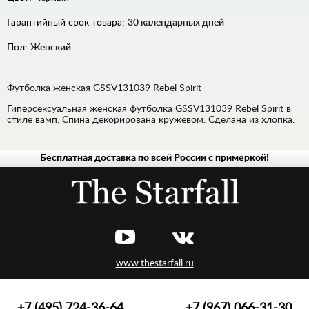
Гарантийный срок товара:
30 календарных дней
Пол:
Женский
Футболка женская GSSV131039 Rebel Spirit
Гиперсексуальная женская футболка GSSV131039 Rebel Spirit в
стиле вамп. Спина декорирована кружевом. Сделана из хлопка.
Бесплатная доставка по всей России с примеркой!
ФУТБОЛКИ,
МАЙКИ
ПЛАТЬЯ
ЛОНГСЛИВЫ,
ПУЛОВЕРЫ
ШОРТЫ
www.thestarfall.ru
ДЖИНСЫ
ХУДИ,
ТОЛСТОВКИ
+7 (495) 724-36-64
+7 (967) 066-31-30