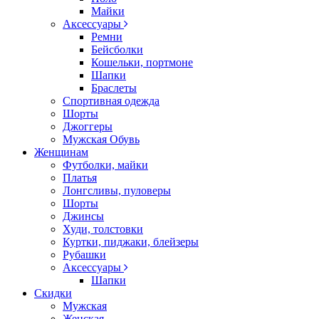
Майки
Аксессуары
Ремни
Бейсболки
Кошельки, портмоне
Шапки
Браслеты
Спортивная одежда
Шорты
Джоггеры
Мужская Обувь
Женщинам
Футболки, майки
Платья
Лонгсливы, пуловеры
Шорты
Джинсы
Худи, толстовки
Куртки, пиджаки, блейзеры
Рубашки
Аксессуары
Шапки
Скидки
Мужская
Женская