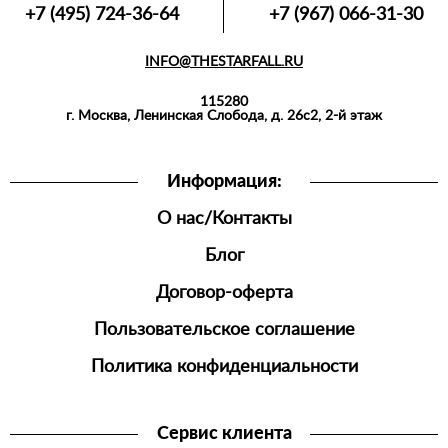
ФУТБОЛКИ,
+7 (495) 724-36-64
+7 (967) 066-31-30
МАЙКИ,
ПОЛО
INFO@THESTARFALL.RU
АКСЕССУАРЫ
115280
СПОРТИВНАЯ
г. Москва, Ленинская Слобода, д. 26с2, 2-й этаж
ОДЕЖДА
ШОРТЫ
Информация:
ДЖОГГЕРЫ
О нас/Контакты
МУЖСКАЯ
ОБУВЬ
Блог
Договор-оферта
Пользовательское соглашение
Политика конфиденциальности
Сервис клиента