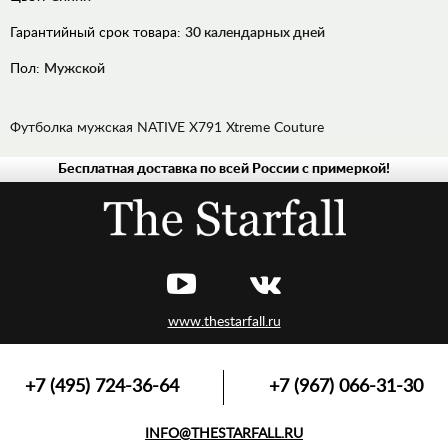
Гарантийный срок товара:
30 календарных дней
Пол:
Мужской
Футболка мужская NATIVE X791 Xtreme Couture
Бесплатная доставка по всей России с примеркой!
ДЖИНСЫ
РУБАШКИ
ХУДИ,
ТОЛСТОВКИ
ЛОНГСЛИВЫ,
ПУЛОВЕРЫ
www.thestarfall.ru
ВЕРХНЯЯ
ОДЕЖДА
ФУТБОЛКИ,
+7 (495) 724-36-64
+7 (967) 066-31-30
МАЙКИ,
ПОЛО
INFO@THESTARFALL.RU
АКСЕССУАРЫ