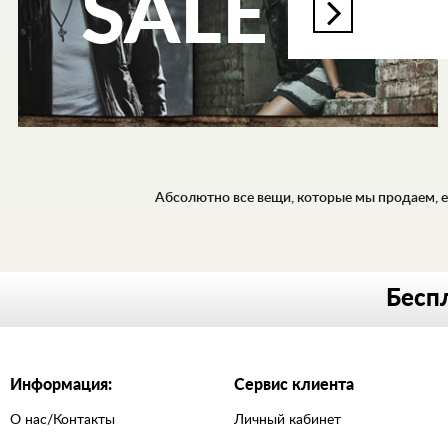
SALE
Абсолютно все вещи, которые мы продаем, ес
ДЖИНСЫ
Беспл
РУБАШКИ
ХУДИ,
ТОЛСТОВКИ
Информация:
Сервис клиента
ЛОНГСЛИВЫ,
ПУЛОВЕРЫ
О нас/Контакты
Личный кабинет