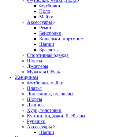
Футболки, майки, поло
Футболки
Поло
Майки
Аксессуары
Ремни
Бейсболки
Кошельки, портмоне
Шапки
Браслеты
Спортивная одежда
Шорты
Джоггеры
Мужская Обувь
Женщинам
Футболки, майки
Платья
Лонгсливы, пуловеры
Шорты
Джинсы
Худи, толстовки
Куртки, пиджаки, блейзеры
Рубашки
Аксессуары
Шапки