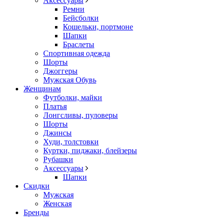
Аксессуары
Ремни
Бейсболки
Кошельки, портмоне
Шапки
Браслеты
Спортивная одежда
Шорты
Джоггеры
Мужская Обувь
Женщинам
Футболки, майки
Платья
Лонгсливы, пуловеры
Шорты
Джинсы
Худи, толстовки
Куртки, пиджаки, блейзеры
Рубашки
Аксессуары
Шапки
Скидки
Мужская
Женская
Бренды