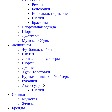
Аксессуары
Ремни
Бейсболки
Кошельки, портмоне
Шапки
Браслеты
Спортивная одежда
Шорты
Джоггеры
Мужская Обувь
Женщинам
Футболки, майки
Платья
Лонгсливы, пуловеры
Шорты
Джинсы
Худи, толстовки
Куртки, пиджаки, блейзеры
Рубашки
Аксессуары
Шапки
Скидки
Мужская
Женская
Бренды