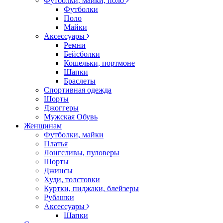
Футболки, майки, поло
Футболки
Поло
Майки
Аксессуары
Ремни
Бейсболки
Кошельки, портмоне
Шапки
Браслеты
Спортивная одежда
Шорты
Джоггеры
Мужская Обувь
Женщинам
Футболки, майки
Платья
Лонгсливы, пуловеры
Шорты
Джинсы
Худи, толстовки
Куртки, пиджаки, блейзеры
Рубашки
Аксессуары
Шапки