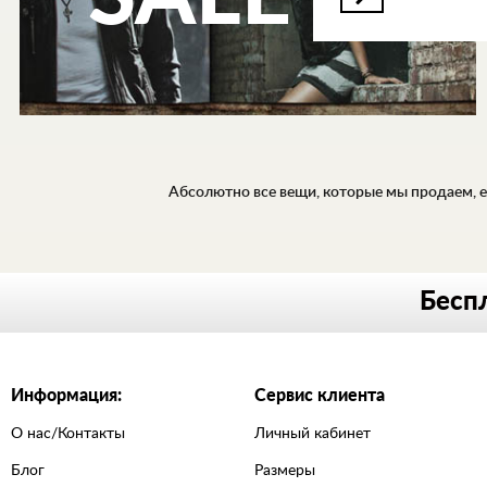
Абсолютно все вещи, которые мы продаем, ес
ДЖИНСЫ
Беспл
РУБАШКИ
ХУДИ,
ТОЛСТОВКИ
Информация:
Сервис клиента
ЛОНГСЛИВЫ,
ПУЛОВЕРЫ
О нас/Контакты
Личный кабинет
ВЕРХНЯЯ
Блог
Размеры
ОДЕЖДА