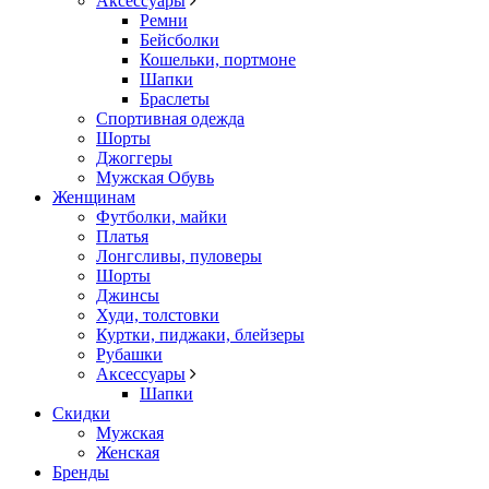
Аксессуары
Ремни
Бейсболки
Кошельки, портмоне
Шапки
Браслеты
Спортивная одежда
Шорты
Джоггеры
Мужская Обувь
Женщинам
Футболки, майки
Платья
Лонгсливы, пуловеры
Шорты
Джинсы
Худи, толстовки
Куртки, пиджаки, блейзеры
Рубашки
Аксессуары
Шапки
Скидки
Мужская
Женская
Бренды