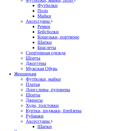
Футболки, майки, поло
Футболки
Поло
Майки
Аксессуары
Ремни
Бейсболки
Кошельки, портмоне
Шапки
Браслеты
Спортивная одежда
Шорты
Джоггеры
Мужская Обувь
Женщинам
Футболки, майки
Платья
Лонгсливы, пуловеры
Шорты
Джинсы
Худи, толстовки
Куртки, пиджаки, блейзеры
Рубашки
Аксессуары
Шапки