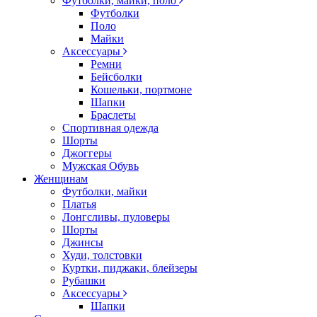
Футболки, майки, поло
Футболки
Поло
Майки
Аксессуары
Ремни
Бейсболки
Кошельки, портмоне
Шапки
Браслеты
Спортивная одежда
Шорты
Джоггеры
Мужская Обувь
Женщинам
Футболки, майки
Платья
Лонгсливы, пуловеры
Шорты
Джинсы
Худи, толстовки
Куртки, пиджаки, блейзеры
Рубашки
Аксессуары
Шапки