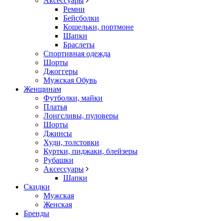
Аксессуары
Ремни
Бейсболки
Кошельки, портмоне
Шапки
Браслеты
Спортивная одежда
Шорты
Джоггеры
Мужская Обувь
Женщинам
Футболки, майки
Платья
Лонгсливы, пуловеры
Шорты
Джинсы
Худи, толстовки
Куртки, пиджаки, блейзеры
Рубашки
Аксессуары
Шапки
Скидки
Мужская
Женская
Бренды