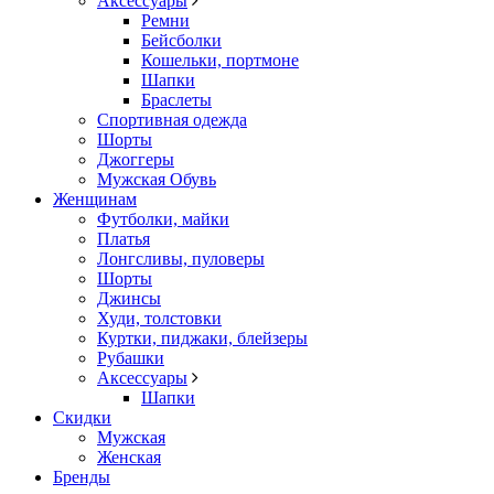
Аксессуары
Ремни
Бейсболки
Кошельки, портмоне
Шапки
Браслеты
Спортивная одежда
Шорты
Джоггеры
Мужская Обувь
Женщинам
Футболки, майки
Платья
Лонгсливы, пуловеры
Шорты
Джинсы
Худи, толстовки
Куртки, пиджаки, блейзеры
Рубашки
Аксессуары
Шапки
Скидки
Мужская
Женская
Бренды