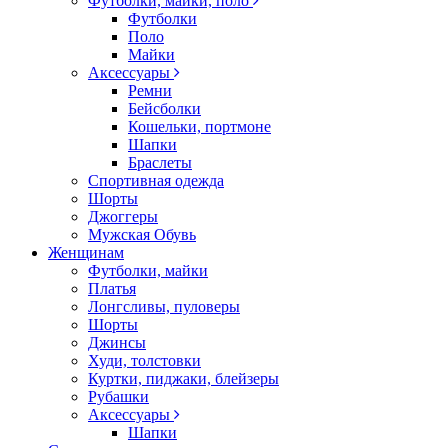
Футболки, майки, поло
Футболки
Поло
Майки
Аксессуары
Ремни
Бейсболки
Кошельки, портмоне
Шапки
Браслеты
Спортивная одежда
Шорты
Джоггеры
Мужская Обувь
Женщинам
Футболки, майки
Платья
Лонгсливы, пуловеры
Шорты
Джинсы
Худи, толстовки
Куртки, пиджаки, блейзеры
Рубашки
Аксессуары
Шапки