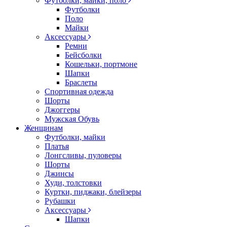
Футболки, майки, поло
Футболки
Поло
Майки
Аксессуары
Ремни
Бейсболки
Кошельки, портмоне
Шапки
Браслеты
Спортивная одежда
Шорты
Джоггеры
Мужская Обувь
Женщинам
Футболки, майки
Платья
Лонгсливы, пуловеры
Шорты
Джинсы
Худи, толстовки
Куртки, пиджаки, блейзеры
Рубашки
Аксессуары
Шапки