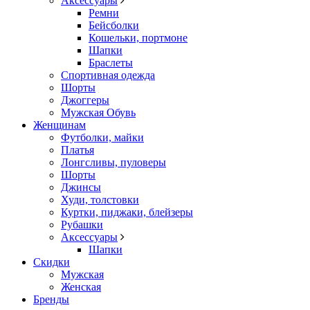
Аксессуары
Ремни
Бейсболки
Кошельки, портмоне
Шапки
Браслеты
Спортивная одежда
Шорты
Джоггеры
Мужская Обувь
Женщинам
Футболки, майки
Платья
Лонгсливы, пуловеры
Шорты
Джинсы
Худи, толстовки
Куртки, пиджаки, блейзеры
Рубашки
Аксессуары
Шапки
Скидки
Мужская
Женская
Бренды