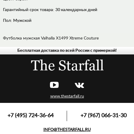
Гарантийный срок товара:
30 календарных дней
Пол:
Мужской
Футболка мужская Valhalla X1499 Xtreme Couture
Бесплатная доставка по всей России с примеркой!
ДЖИНСЫ
РУБАШКИ
ХУДИ,
ТОЛСТОВКИ
ЛОНГСЛИВЫ,
ПУЛОВЕРЫ
www.thestarfall.ru
ВЕРХНЯЯ
ОДЕЖДА
ФУТБОЛКИ,
+7 (495) 724-36-64
+7 (967) 066-31-30
МАЙКИ,
ПОЛО
INFO@THESTARFALL.RU
АКСЕССУАРЫ