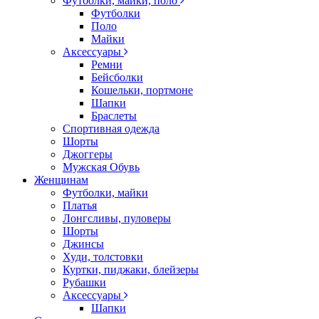
Футболки, майки, поло
Футболки
Поло
Майки
Аксессуары
Ремни
Бейсболки
Кошельки, портмоне
Шапки
Браслеты
Спортивная одежда
Шорты
Джоггеры
Мужская Обувь
Женщинам
Футболки, майки
Платья
Лонгсливы, пуловеры
Шорты
Джинсы
Худи, толстовки
Куртки, пиджаки, блейзеры
Рубашки
Аксессуары
Шапки