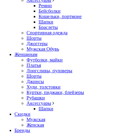
Аксессуары
Ремни
Бейсболки
Кошельки, портмоне
Шапки
Браслеты
Спортивная одежда
Шорты
Джоггеры
Мужская Обувь
Женщинам
Футболки, майки
Платья
Лонгсливы, пуловеры
Шорты
Джинсы
Худи, толстовки
Куртки, пиджаки, блейзеры
Рубашки
Аксессуары
Шапки
Скидки
Мужская
Женская
Бренды