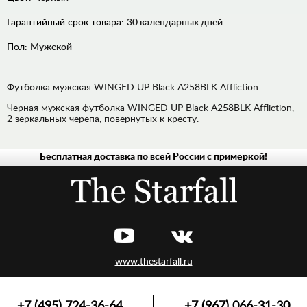
Гарантийный срок товара:
30 календарных дней
Пол:
Мужской
Футболка мужская WINGED UP Black A258BLK Affliction
Черная мужская футболка WINGED UP Black A258BLK Affliction,
2 зеркальных черепа, повернутых к кресту.
Бесплатная доставка по всей России с примеркой!
ДЖИНСЫ
РУБАШКИ
ХУДИ,
ТОЛСТОВКИ
ЛОНГСЛИВЫ,
ПУЛОВЕРЫ
www.thestarfall.ru
ВЕРХНЯЯ
ОДЕЖДА
ФУТБОЛКИ,
+7 (495) 724-36-64
+7 (967) 066-31-30