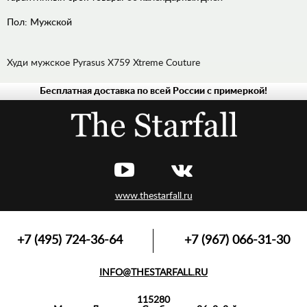
Пол:
Мужской
Худи мужское Pyrasus X759 Xtreme Couture
Бесплатная доставка по всей России с примеркой!
ДЖИНСЫ
РУБАШКИ
ХУДИ,
ТОЛСТОВКИ
ЛОНГСЛИВЫ,
ПУЛОВЕРЫ
www.thestarfall.ru
ВЕРХНЯЯ
ОДЕЖДА
ФУТБОЛКИ,
+7 (495) 724-36-64
+7 (967) 066-31-30
МАЙКИ,
ПОЛО
INFO@THESTARFALL.RU
АКСЕССУАРЫ
115280
СПОРТИВНАЯ