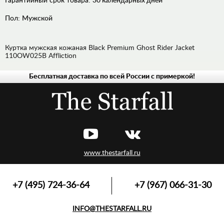
Гарантийный срок товара:
30 календарных дней
Пол:
Мужской
Куртка мужская кожаная Black Premium Ghost Rider Jacket
110OW025B Affliction
Бесплатная доставка по всей России с примеркой!
ДЖИНСЫ
РУБАШКИ
ХУДИ,
ТОЛСТОВКИ
ЛОНГСЛИВЫ,
ПУЛОВЕРЫ
www.thestarfall.ru
ВЕРХНЯЯ
ОДЕЖДА
ФУТБОЛКИ,
+7 (495) 724-36-64
+7 (967) 066-31-30
МАЙКИ,
ПОЛО
INFO@THESTARFALL.RU
АКСЕССУАРЫ