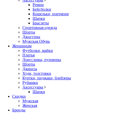
Аксессуары
Ремни
Бейсболки
Кошельки, портмоне
Шапки
Браслеты
Спортивная одежда
Шорты
Джоггеры
Мужская Обувь
Женщинам
Футболки, майки
Платья
Лонгсливы, пуловеры
Шорты
Джинсы
Худи, толстовки
Куртки, пиджаки, блейзеры
Рубашки
Аксессуары
Шапки
Скидки
Мужская
Женская
Бренды