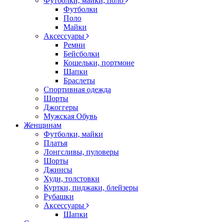
Футболки, майки, поло
Футболки
Поло
Майки
Аксессуары
Ремни
Бейсболки
Кошельки, портмоне
Шапки
Браслеты
Спортивная одежда
Шорты
Джоггеры
Мужская Обувь
Женщинам
Футболки, майки
Платья
Лонгсливы, пуловеры
Шорты
Джинсы
Худи, толстовки
Куртки, пиджаки, блейзеры
Рубашки
Аксессуары
Шапки