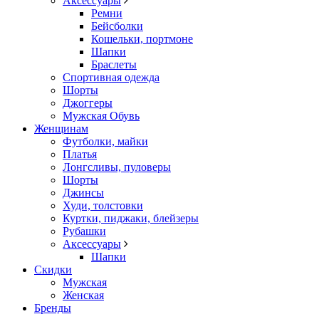
Аксессуары
Ремни
Бейсболки
Кошельки, портмоне
Шапки
Браслеты
Спортивная одежда
Шорты
Джоггеры
Мужская Обувь
Женщинам
Футболки, майки
Платья
Лонгсливы, пуловеры
Шорты
Джинсы
Худи, толстовки
Куртки, пиджаки, блейзеры
Рубашки
Аксессуары
Шапки
Скидки
Мужская
Женская
Бренды