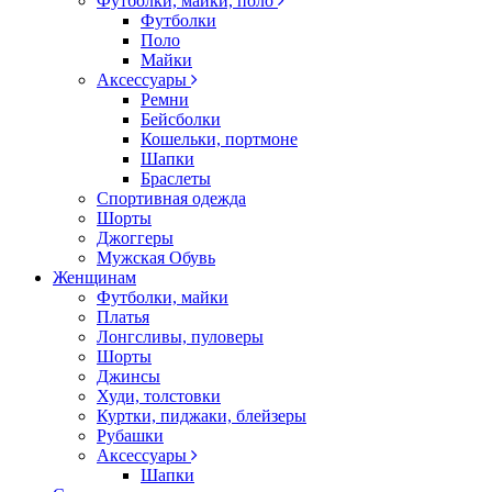
Футболки, майки, поло
Футболки
Поло
Майки
Аксессуары
Ремни
Бейсболки
Кошельки, портмоне
Шапки
Браслеты
Спортивная одежда
Шорты
Джоггеры
Мужская Обувь
Женщинам
Футболки, майки
Платья
Лонгсливы, пуловеры
Шорты
Джинсы
Худи, толстовки
Куртки, пиджаки, блейзеры
Рубашки
Аксессуары
Шапки