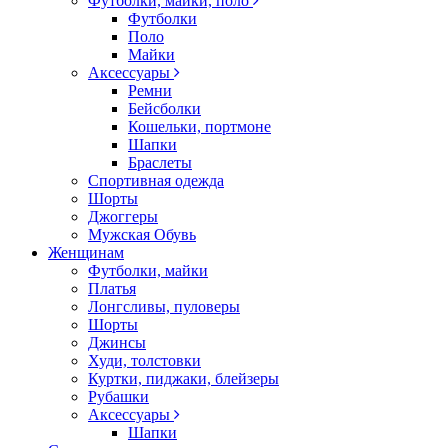
Футболки, майки, поло
Футболки
Поло
Майки
Аксессуары
Ремни
Бейсболки
Кошельки, портмоне
Шапки
Браслеты
Спортивная одежда
Шорты
Джоггеры
Мужская Обувь
Женщинам
Футболки, майки
Платья
Лонгсливы, пуловеры
Шорты
Джинсы
Худи, толстовки
Куртки, пиджаки, блейзеры
Рубашки
Аксессуары
Шапки