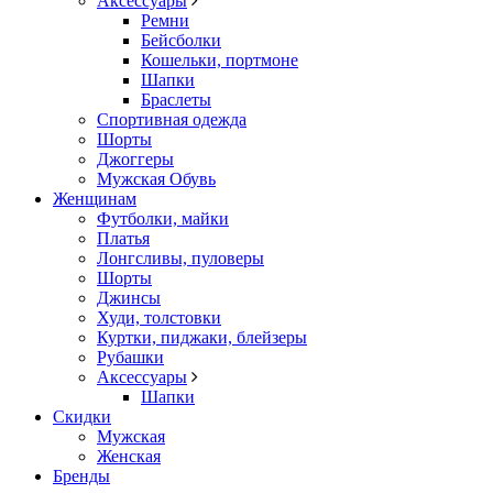
Аксессуары
Ремни
Бейсболки
Кошельки, портмоне
Шапки
Браслеты
Спортивная одежда
Шорты
Джоггеры
Мужская Обувь
Женщинам
Футболки, майки
Платья
Лонгсливы, пуловеры
Шорты
Джинсы
Худи, толстовки
Куртки, пиджаки, блейзеры
Рубашки
Аксессуары
Шапки
Скидки
Мужская
Женская
Бренды