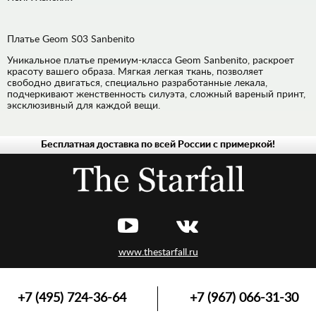
Платье Geom S03 Sanbenito
Уникальное платье премиум-класса Geom Sanbenito, раскроет
красоту вашего образа. Мягкая легкая ткань, позволяет
свободно двигаться, специально разработанные лекала,
подчеркивают женственность силуэта, сложный вареный принт,
эксклюзивный для каждой вещи.
Бесплатная доставка по всей России с примеркой!
ФУТБОЛКИ,
МАЙКИ
ПЛАТЬЯ
ЛОНГСЛИВЫ,
ПУЛОВЕРЫ
ШОРТЫ
www.thestarfall.ru
ДЖИНСЫ
ХУДИ,
ТОЛСТОВКИ
+7 (495) 724-36-64
+7 (967) 066-31-30