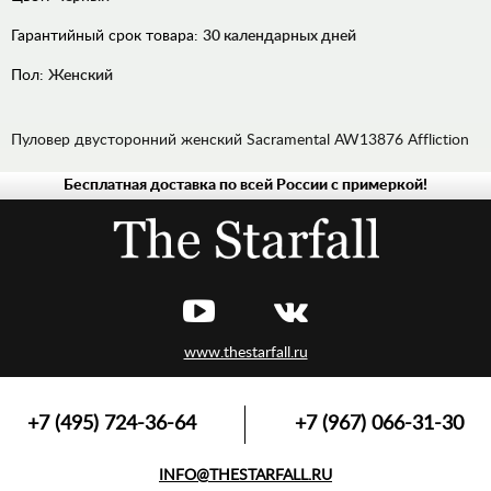
Гарантийный срок товара:
30 календарных дней
Пол:
Женский
Пуловер двусторонний женский Sacramental AW13876 Affliction
Бесплатная доставка по всей России с примеркой!
ФУТБОЛКИ,
МАЙКИ
ПЛАТЬЯ
ЛОНГСЛИВЫ,
ПУЛОВЕРЫ
ШОРТЫ
www.thestarfall.ru
ДЖИНСЫ
ХУДИ,
ТОЛСТОВКИ
+7 (495) 724-36-64
+7 (967) 066-31-30
КУРТКИ,
ПИДЖАКИ,
INFO@THESTARFALL.RU
БЛЕЙЗЕРЫ