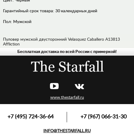
Цвет:
Черный
Гарантийный срок товара:
30 календарных дней
Пол:
Мужской
Пуловер мужской двусторонний Velasquez Caballero A13813
Affliction
Бесплатная доставка по всей России с примеркой!
ДЖИНСЫ
РУБАШКИ
ХУДИ,
ТОЛСТОВКИ
ЛОНГСЛИВЫ,
ПУЛОВЕРЫ
www.thestarfall.ru
ВЕРХНЯЯ
ОДЕЖДА
ФУТБОЛКИ,
+7 (495) 724-36-64
+7 (967) 066-31-30
МАЙКИ,
ПОЛО
INFO@THESTARFALL.RU