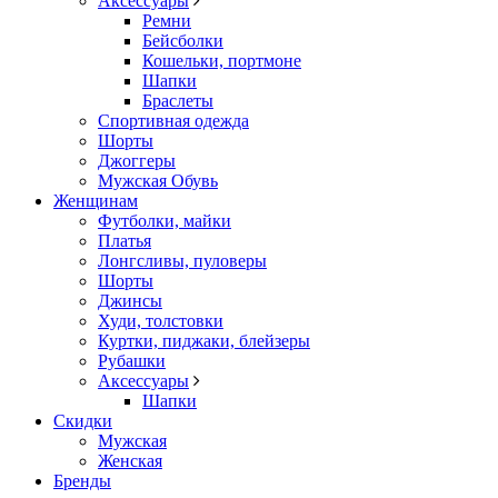
Аксессуары
Ремни
Бейсболки
Кошельки, портмоне
Шапки
Браслеты
Спортивная одежда
Шорты
Джоггеры
Мужская Обувь
Женщинам
Футболки, майки
Платья
Лонгсливы, пуловеры
Шорты
Джинсы
Худи, толстовки
Куртки, пиджаки, блейзеры
Рубашки
Аксессуары
Шапки
Скидки
Мужская
Женская
Бренды