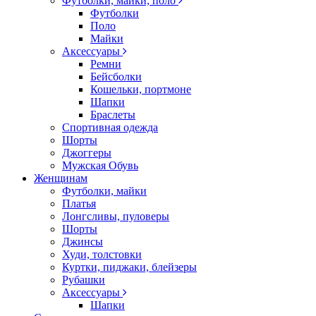
Футболки, майки, поло
Футболки
Поло
Майки
Аксессуары
Ремни
Бейсболки
Кошельки, портмоне
Шапки
Браслеты
Спортивная одежда
Шорты
Джоггеры
Мужская Обувь
Женщинам
Футболки, майки
Платья
Лонгсливы, пуловеры
Шорты
Джинсы
Худи, толстовки
Куртки, пиджаки, блейзеры
Рубашки
Аксессуары
Шапки