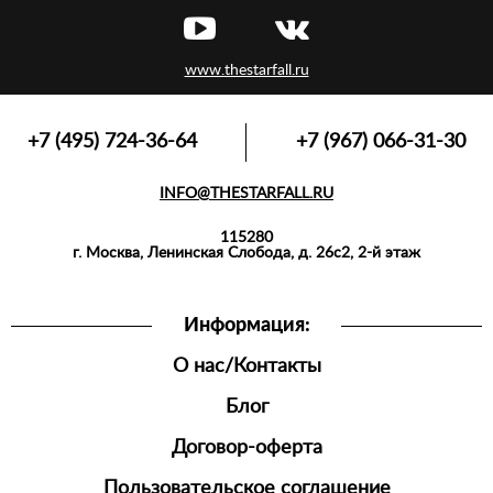
ЛОНГСЛИВЫ,
ПУЛОВЕРЫ
www.thestarfall.ru
ВЕРХНЯЯ
ОДЕЖДА
ФУТБОЛКИ,
+7 (495) 724-36-64
+7 (967) 066-31-30
МАЙКИ,
ПОЛО
INFO@THESTARFALL.RU
АКСЕССУАРЫ
115280
СПОРТИВНАЯ
г. Москва, Ленинская Слобода, д. 26с2, 2-й этаж
ОДЕЖДА
ШОРТЫ
Информация:
ДЖОГГЕРЫ
О нас/Контакты
МУЖСКАЯ
ОБУВЬ
Блог
Договор-оферта
Пользовательское соглашение