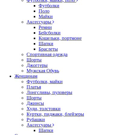
Футболки, майки, поло
Футболки
Поло
Майки
Аксессуары
Ремни
Бейсболки
Кошельки, портмоне
Шапки
Браслеты
Спортивная одежда
Шорты
Джоггеры
Мужская Обувь
Женщинам
Футболки, майки
Платья
Лонгсливы, пуловеры
Шорты
Джинсы
Худи, толстовки
Куртки, пиджаки, блейзеры
Рубашки
Аксессуары
Шапки