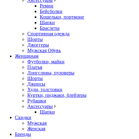
Аксессуары
Ремни
Бейсболки
Кошельки, портмоне
Шапки
Браслеты
Спортивная одежда
Шорты
Джоггеры
Мужская Обувь
Женщинам
Футболки, майки
Платья
Лонгсливы, пуловеры
Шорты
Джинсы
Худи, толстовки
Куртки, пиджаки, блейзеры
Рубашки
Аксессуары
Шапки
Скидки
Мужская
Женская
Бренды