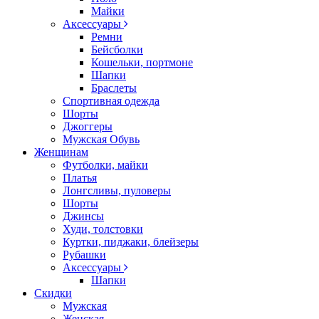
Майки
Аксессуары
Ремни
Бейсболки
Кошельки, портмоне
Шапки
Браслеты
Спортивная одежда
Шорты
Джоггеры
Мужская Обувь
Женщинам
Футболки, майки
Платья
Лонгсливы, пуловеры
Шорты
Джинсы
Худи, толстовки
Куртки, пиджаки, блейзеры
Рубашки
Аксессуары
Шапки
Скидки
Мужская
Женская