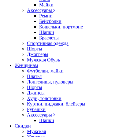
Майки
Аксессуары
Ремни
Бейсболки
Кошельки, портмоне
Шапки
Браслеты
Спортивная одежда
Шорты
Джоггеры
Мужская Обувь
Женщинам
Футболки, майки
Платья
Лонгсливы, пуловеры
Шорты
Джинсы
Худи, толстовки
Куртки, пиджаки, блейзеры
Рубашки
Аксессуары
Шапки
Скидки
Мужская
Женская