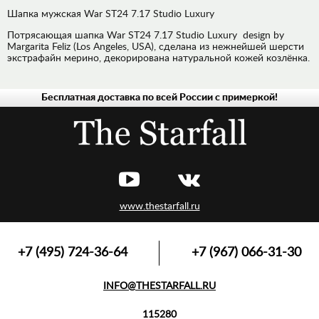
Шапка мужская War ST24 7.17 Studio Luxury
Потрясающая шапка War ST24 7.17 Studio Luxury design by
Margarita Feliz (Los Angeles, USA), сделана из нежнейшей шерсти
экстрафайн мерино, декорирована натуральной кожей козлёнка.
Бесплатная доставка по всей России с примеркой!
ДЖИНСЫ
РУБАШКИ
ХУДИ,
ТОЛСТОВКИ
ЛОНГСЛИВЫ,
ПУЛОВЕРЫ
www.thestarfall.ru
ВЕРХНЯЯ
ОДЕЖДА
ФУТБОЛКИ,
+7 (495) 724-36-64
+7 (967) 066-31-30
МАЙКИ,
ПОЛО
INFO@THESTARFALL.RU
АКСЕССУАРЫ
115280