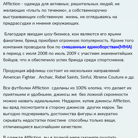
Affliction - одежда для активных, решительных людей, не
желающих «плыть по течению», а собственноручно
выстраивающих собственную жизнь, не оглядываясь на
предрассудки и мнения окружающих.
Благодаря звездам шоу-бизнеса, кои являются его ярыми
фанатами, бренд приобрел огромную популярность. Кроме того
компания проводила бои по
смешанным единоборствам(ММА)
в период с июля 2008 по июль 2009 с участием знаменитейших
бойцов, что и обеспечило успех бренда среди спортсменов.
Продукция аффликш состоит из нескольких направлений
American Fighter , Archaic, Rebel Saints, Sinful, Xtreme Couture и др.
Все футболки Affliction сделаны из 100% хлопка, что делает их
приятными и удобными, джинсы же без ложной скромности
можно назвать идеальными. Недаром, купив джинсы Affliction,
вы вряд посмотрите в сторону джинсов других марок. Так
выгодно подчеркивать достоинства фигуры и аккуратно
скрывать недостатки поистине способны только вещи,
отличающиеся высочайшим качеством.
В одежде Affliction вы в полной мере сможете ощутить