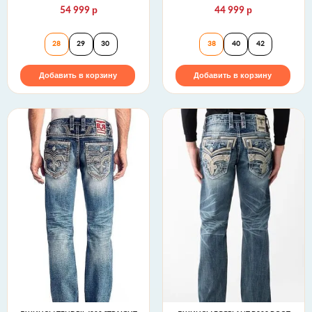
р
р
54 999
44 999
Джинсы FRADY S204 SKINNY MOTO COATING Rock 
Джинсы MIGWEL J
28
29
30
38
40
42
Добавить в корзину
Добавить в корзину