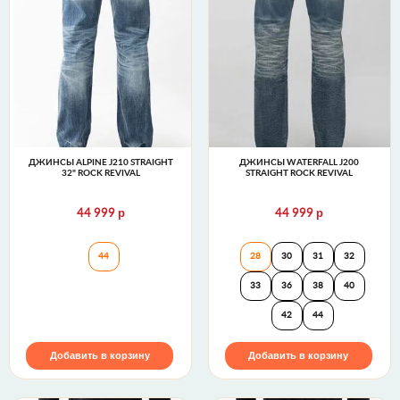
ДЖИНСЫ ALPINE J210 STRAIGHT
ДЖИНСЫ WATERFALL J200
32" ROCK REVIVAL
STRAIGHT ROCK REVIVAL
р
р
44 999
44 999
Джинсы ALPINE J210 STRAIGHT 32" Rock Revival
Джинсы WATERFAL
44
28
30
31
32
33
36
38
40
42
44
Добавить в корзину
Добавить в корзину