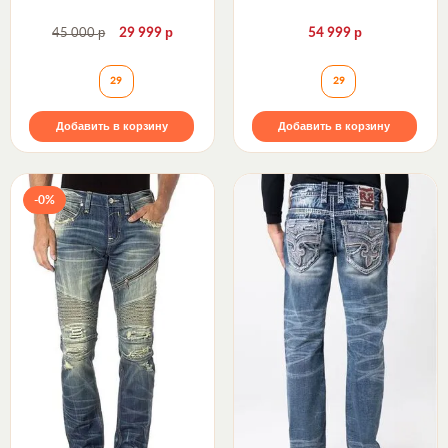
р
р
р
45 000
29 999
54 999
Джинсы KLINER A210 TWILL ALT STRAIGHT 32" Rock
Джинсы JEZEK S4
29
29
Добавить в корзину
Добавить в корзину
-0%