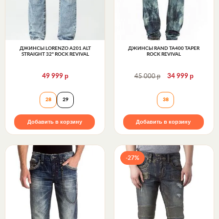
ДЖИНСЫ LORENZO A201 ALT
ДЖИНСЫ RAND TA400 TAPER
STRAIGHT 32" ROCK REVIVAL
ROCK REVIVAL
р
р
р
49 999
45 000
34 999
Джинсы LORENZO A201 ALT STRAIGHT 32" Rock Rev
Джинсы RAND TA4
28
29
38
Добавить в корзину
Добавить в корзину
-27%