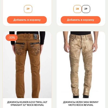
Джинсы DAVIDAY S225 MOTO Rock Revival
Джинсы FRADY S
29
28
29
Добавить в корзину
Добавить в корзину
-33%
ДЖИНСЫ KLINER A210 TWILL ALT
ДЖИНСЫ JEZEK S406 SKINNY
STRAIGHT 32" ROCK REVIVAL
MOTO ROCK REVIVAL