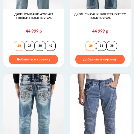
ДЖИНСЫ BAIRD A203 ALT
ДЖИНСЫ CALIX J200 STRAIGHT 32"
STRAIGHT ROCK REVIVAL
ROCK REVIVAL
р
р
44 999
44 999
Джинсы BAIRD A203 ALT STRAIGHT Rock Revival
Джинсы CALIX J2
28
29
38
42
28
33
38
Добавить в корзину
Добавить в корзину