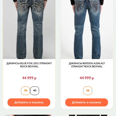
ДЖИНСЫ BLUE FOX J201 STRAIGHT
ДЖИНСЫ RAYDEN A208 ALT
ROCK REVIVAL
STRAIGHT ROCK REVIVAL
р
р
44 999
44 999
Джинсы BLUE FOX J201 STRAIGHT Rock Revival
Джинсы RAYDEN A
38
40
38
Добавить в корзину
Добавить в корзину