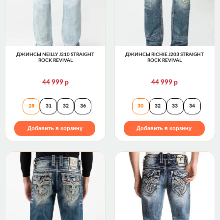
ДЖИНСЫ NEILLY J210 STRAIGHT
ДЖИНСЫ RICHIE J203 STRAIGHT
ROCK REVIVAL
ROCK REVIVAL
р
р
44 999
44 999
Джинсы NEILLY J210 STRAIGHT Rock Revival
Джинсы RICHIE J
28
31
32
36
30
32
33
34
Добавить в корзину
Добавить в корзину