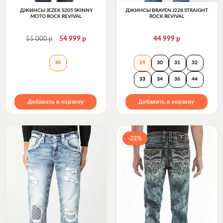
ДЖИНСЫ JEZEK S205 SKINNY
ДЖИНСЫ BRAYEN J228 STRAIGHT
MOTO ROCK REVIVAL
ROCK REVIVAL
р
р
р
55 000
54 999
44 999
Джинсы JEZEK S205 SKINNY MOTO Rock Revival
Джинсы BRAYEN J
30
29
30
31
32
33
34
36
44
Добавить в корзину
Добавить в корзину
-22%