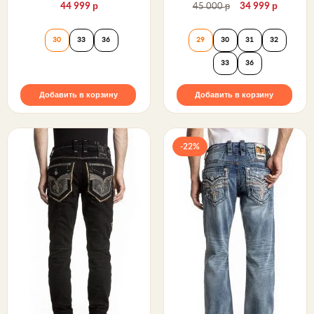
р
р
р
44 999
45 000
34 999
Джинсы TOBY J200 STRAIGHT 32" Rock Revival
Джинсы DUKE A20
30
33
36
29
30
31
32
33
36
Добавить в корзину
Добавить в корзину
-22%