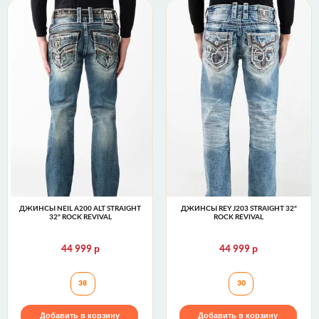
ДЖИНСЫ NEIL A200 ALT STRAIGHT
ДЖИНСЫ REY J203 STRAIGHT 32"
32" ROCK REVIVAL
ROCK REVIVAL
р
р
44 999
44 999
Джинсы NEIL A200 ALT STRAIGHT 32" Rock Revival
Джинсы REY J203
38
30
Добавить в корзину
Добавить в корзину