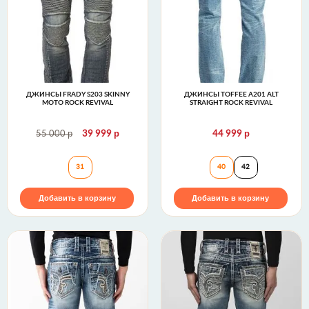
ДЖИНСЫ FRADY S203 SKINNY
ДЖИНСЫ TOFFEE A201 ALT
MOTO ROCK REVIVAL
STRAIGHT ROCK REVIVAL
р
р
р
55 000
39 999
44 999
Джинсы FRADY S203 SKINNY MOTO Rock Revival
Джинсы TOFFEE A
31
40
42
Добавить в корзину
Добавить в корзину