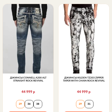
ДЖИНСЫ CONNELL A200 ALT
ДЖИНСЫ KILDEN TZ203 ZIPPER
STRAIGHT ROCK REVIVAL
TAPER WITH CHAIN ROCK REVIVAL
р
р
44 999
44 999
Джинсы CONNELL A200 ALT STRAIGHT Rock Reviva
Джинсы KILDEN T
29
36
38
29
31