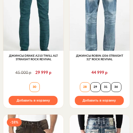
ДЖИНСЫ DRAKE A210 TWILL ALT
ДЖИНСЫ ROBIN J206 STRAIGHT
STRAIGHT ROCK REVIVAL
32" ROCK REVIVAL
р
р
р
45 000
29 999
44 999
Джинсы DRAKE A210 TWILL ALT STRAIGHT Rock Re
Джинсы ROBIN J2
30
28
29
31
36
Добавить в корзину
Добавить в корзину
-18%