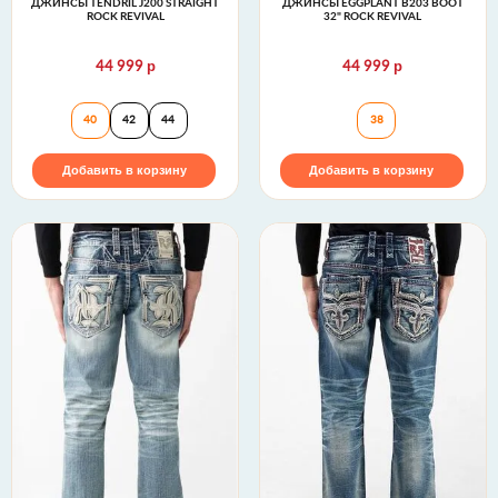
ДЖИНСЫ TENDRIL J200 STRAIGHT
ДЖИНСЫ EGGPLANT B203 BOOT
ROCK REVIVAL
32" ROCK REVIVAL
р
р
44 999
44 999
Джинсы TENDRIL J200 STRAIGHT Rock Revival
Джинсы EGGPLANT
40
42
44
38
Добавить в корзину
Добавить в корзину