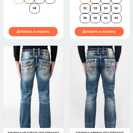
38
32
33
34
36
38
40
42
44
Добавить в корзину
Добавить в корзину
ДЖИНСЫ SEAGRASS J200 STRAIGHT
ДЖИНСЫ ERMIAS J202 STRAIGHT