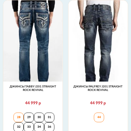
ДЖИНСЫ TABBY J201 STRAIGHT
ДЖИНСЫ PALFREY J201 STRAIGHT
ROCK REVIVAL
ROCK REVIVAL
р
р
44 999
44 999
Джинсы TABBY J201 STRAIGHT Rock Revival
Джинсы PALFREY 
28
29
30
31
44
32
33
34
36