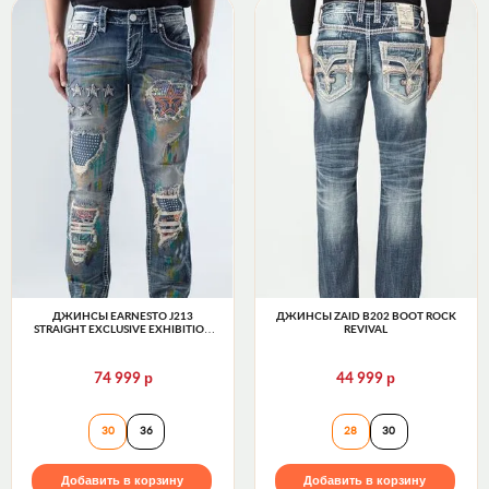
ДЖИНСЫ EARNESTO J213
ДЖИНСЫ ZAID B202 BOOT ROCK
STRAIGHT EXCLUSIVE EXHIBITION
REVIVAL
SERIES 32" ROCK REVIVAL
р
р
74 999
44 999
Джинсы EARNESTO J213 STRAIGHT EXCLUSIVE EXHIB
Джинсы ZAID B20
30
36
28
30
Добавить в корзину
Добавить в корзину