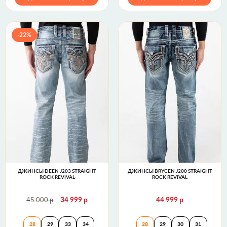
-22%
ДЖИНСЫ DEEN J203 STRAIGHT
ДЖИНСЫ BRYCEN J200 STRAIGHT
ROCK REVIVAL
ROCK REVIVAL
р
р
р
45 000
34 999
44 999
Джинсы DEEN J203 STRAIGHT Rock Revival
Джинсы BRYCEN J
28
29
33
34
28
29
30
31