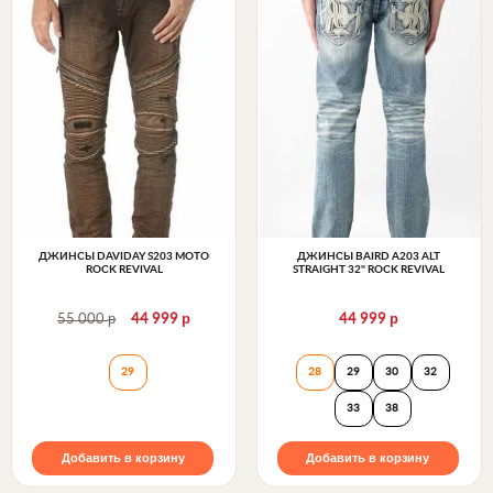
ДЖИНСЫ DAVIDAY S203 MOTO
ДЖИНСЫ BAIRD A203 ALT
ROCK REVIVAL
STRAIGHT 32" ROCK REVIVAL
р
р
р
55 000
44 999
44 999
Джинсы DAVIDAY S203 MOTO Rock Revival
Джинсы BAIRD A2
29
28
29
30
32
33
38
Добавить в корзину
Добавить в корзину