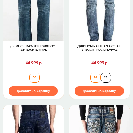
ДЖИНСЫ DAWSON B200 BOOT
ДЖИНСЫ NAETHAN A201 ALT
32" ROCK REVIVAL
STRAIGHT ROCK REVIVAL
р
р
44 999
44 999
Джинсы DAWSON B200 BOOT 32" Rock Revival
Джинсы NAETHAN
38
28
29
Добавить в корзину
Добавить в корзину