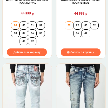
ROCK REVIVAL
ROCK REVIVAL
р
р
44 999
44 999
Джинсы SEAGRASS J200 STRAIGHT Rock Revival
Джинсы ERMIAS J
28
30
31
32
28
29
30
32
33
34
36
38
36
42
40
42
Добавить в корзину
Добавить в корзину