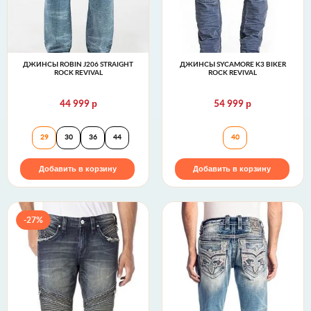
ДЖИНСЫ ROBIN J206 STRAIGHT
ДЖИНСЫ SYCAMORE K3 BIKER
ROCK REVIVAL
ROCK REVIVAL
р
р
44 999
54 999
Джинсы ROBIN J206 STRAIGHT Rock Revival
Джинсы SYCAMORE
29
30
36
44
40
Добавить в корзину
Добавить в корзину
-27%