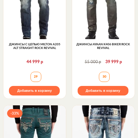
ДЖИНСЫ С ЦЕПЬЮ MILTON A205
ДЖИНСЫ AYAAN K406 BIKER ROCK
ALT STRAIGHT ROCK REVIVAL
REVIVAL
р
р
р
44 999
55 000
39 999
Джинсы с цепью MILTON A205 ALT STRAIGHT Rock 
Джинсы AYAAN K4
29
30
Добавить в корзину
Добавить в корзину
-33%