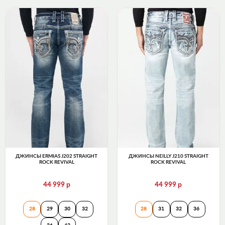
ДЖИНСЫ ERMIAS J202 STRAIGHT
ДЖИНСЫ NEILLY J210 STRAIGHT
ROCK REVIVAL
ROCK REVIVAL
р
р
44 999
44 999
Джинсы ERMIAS J202 STRAIGHT Rock Revival
Джинсы NEILLY J
28
29
30
32
28
31
32
36