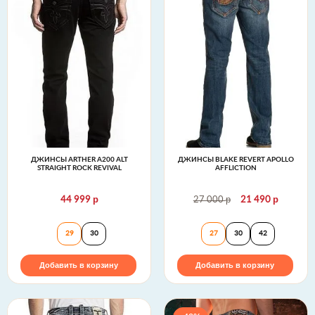
ДЖИНСЫ ARTHER A200 ALT
ДЖИНСЫ BLAKE REVERT APOLLO
STRAIGHT ROCK REVIVAL
AFFLICTION
р
р
р
44 999
27 000
21 490
Джинсы ARTHER A200 ALT STRAIGHT Rock Revival
Джинсы Blake Reve
29
30
27
30
42
Добавить в корзину
Добавить в корзину