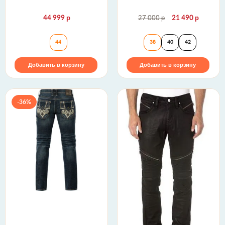
р
р
р
44 999
27 000
21 490
Джинсы PALFREY J201 STRAIGHT Rock Revival
Affliction | Муж
44
38
40
42
Добавить в корзину
Добавить в корзину
-36%