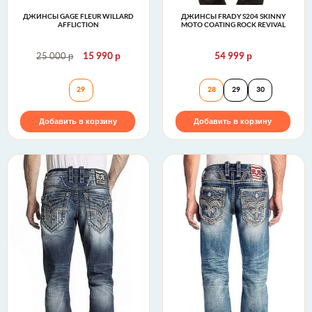
ДЖИНСЫ GAGE FLEUR WILLARD
ДЖИНСЫ FRADY S204 SKINNY
AFFLICTION
MOTO COATING ROCK REVIVAL
р
р
р
25 000
15 990
54 999
Джинсы GAGE FLEUR WILLARD Affliction
Джинсы FRADY S
29
28
29
30
Добавить в корзину
Добавить в корзину