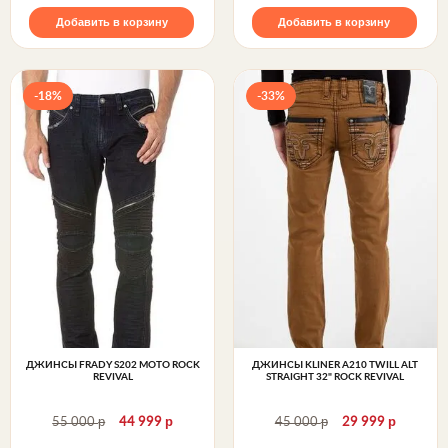
Добавить в корзину
Добавить в корзину
-18%
-33%
ДЖИНСЫ FRADY S202 MOTO ROCK
ДЖИНСЫ KLINER A210 TWILL ALT
REVIVAL
STRAIGHT 32" ROCK REVIVAL
р
р
р
р
55 000
44 999
45 000
29 999