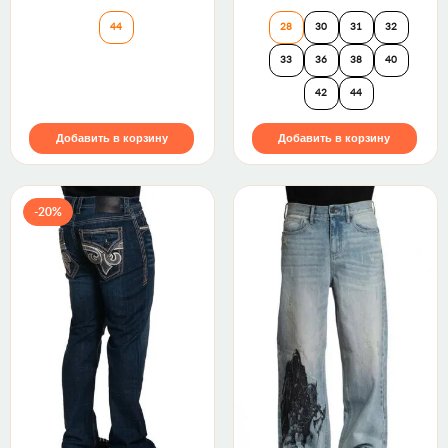
Джинсы ALPINE J210 STRAIGHT 32" Rock Revival
Джинсы WATERFAL
44
28
30
31
32
33
36
38
40
42
44
Добавить в корзину
Добавить в корзину
-20%