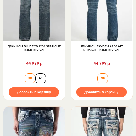
ДЖИНСЫ BLUE FOX J201 STRAIGHT
ДЖИНСЫ RAYDEN A208 ALT
ROCK REVIVAL
STRAIGHT ROCK REVIVAL
р
р
44 999
44 999
Джинсы BLUE FOX J201 STRAIGHT Rock Revival
Джинсы RAYDEN A
38
40
38
Добавить в корзину
Добавить в корзину