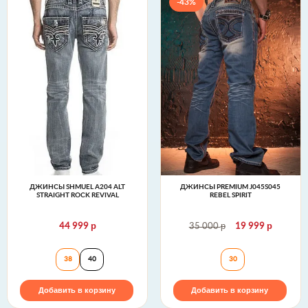
-43%
ДЖИНСЫ SHMUEL A204 ALT
ДЖИНСЫ PREMIUM J045S045
STRAIGHT ROCK REVIVAL
REBEL SPIRIT
р
р
р
44 999
35 000
19 999
Джинсы SHMUEL A204 ALT STRAIGHT Rock Revival
Джинсы Premium J
38
40
30
Добавить в корзину
Добавить в корзину