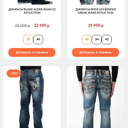
ДЖИНСЫ BLAKE ALDER JEANS 32
ДЖИНСЫ WIDE LEG BINDED
AFFLICTION
ORION JEANS AFFLICTION
р
р
р
28 000
22 490
29 990
Джинсы Blake Alder Jeans 32 Affliction
Джинсы Wide Leg B
27
40
30
34
42
Добавить в корзину
Добавить в корзину
-24%