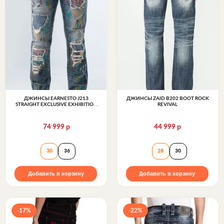
ДЖИНСЫ EARNESTO J213
ДЖИНСЫ ZAID B202 BOOT ROCK
STRAIGHT EXCLUSIVE EXHIBITION
REVIVAL
SERIES 32" ROCK REVIVAL
р
р
74 999
44 999
Джинсы EARNESTO J213 STRAIGHT EXCLUSIVE EXHIB
Джинсы ZAID B20
30
36
28
30
Добавить в корзину
Добавить в корзину
-17%
-22%