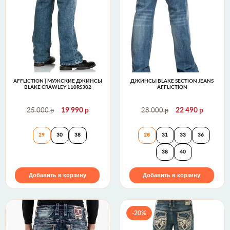
AFFLICTION | МУЖСКИЕ ДЖИНСЫ
ДЖИНСЫ BLAKE SECTION JEANS
BLAKE CRAWLEY 110RS302
AFFLICTION
р
р
р
р
25 000
19 990
28 000
22 490
Affliction | Мужские джинсы BLAKE CRAWLEY 110
Джинсы Blake Sect
29
30
38
28
31
33
36
38
40
Добавить в корзину
Добавить в корзину
-20%