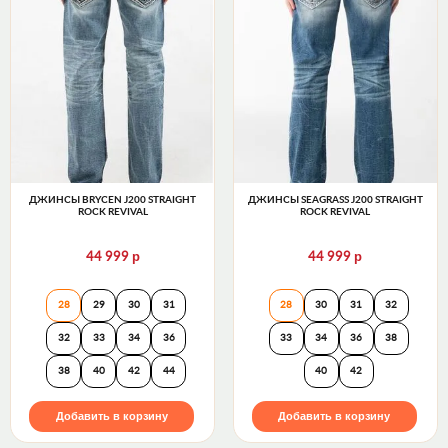
ДЖИНСЫ BRYCEN J200 STRAIGHT
ДЖИНСЫ SEAGRASS J200 STRAIGHT
ROCK REVIVAL
ROCK REVIVAL
р
р
44 999
44 999
Джинсы BRYCEN J200 STRAIGHT Rock Revival
Джинсы SEAGRASS
28
29
30
31
28
30
31
32
32
33
34
36
33
34
36
38
38
40
42
44
40
42
Добавить в корзину
Добавить в корзину