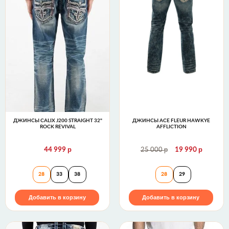
ДЖИНСЫ CALIX J200 STRAIGHT 32"
ДЖИНСЫ ACE FLEUR HAWKYE
ROCK REVIVAL
AFFLICTION
р
р
р
44 999
25 000
19 990
Джинсы CALIX J200 STRAIGHT 32" Rock Revival
Джинсы Ace Fleur
28
33
38
28
29
Добавить в корзину
Добавить в корзину