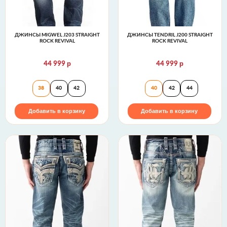
ДЖИНСЫ MIGWEL J203 STRAIGHT
ДЖИНСЫ TENDRIL J200 STRAIGHT
ROCK REVIVAL
ROCK REVIVAL
р
р
44 999
44 999
Джинсы MIGWEL J203 STRAIGHT Rock Revival
Джинсы TENDRIL 
38
40
42
40
42
44
Добавить в корзину
Добавить в корзину