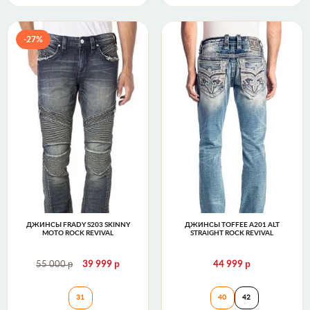
-27%
ДЖИНСЫ FRADY S203 SKINNY
ДЖИНСЫ TOFFEE A201 ALT
MOTO ROCK REVIVAL
STRAIGHT ROCK REVIVAL
р
р
р
55 000
39 999
44 999
Джинсы FRADY S203 SKINNY MOTO Rock Revival
Джинсы TOFFEE A
31
40
42