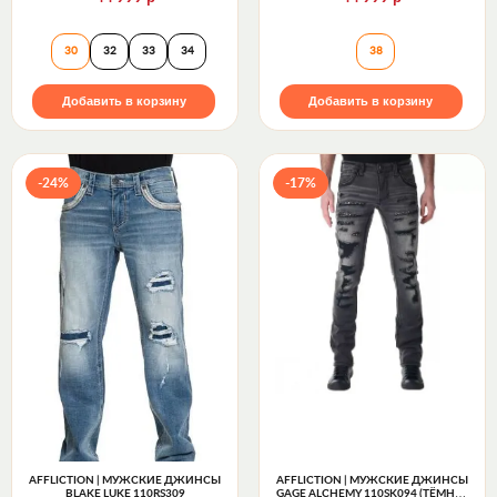
Джинсы RICHIE J203 STRAIGHT Rock Revival
Джинсы DAWSON 
30
32
33
34
38
Добавить в корзину
Добавить в корзину
-24%
-17%
AFFLICTION | МУЖСКИЕ ДЖИНСЫ
AFFLICTION | МУЖСКИЕ ДЖИНСЫ
BLAKE LUKE 110RS309
GAGE ALCHEMY 110SK094 (ТЁМНО-