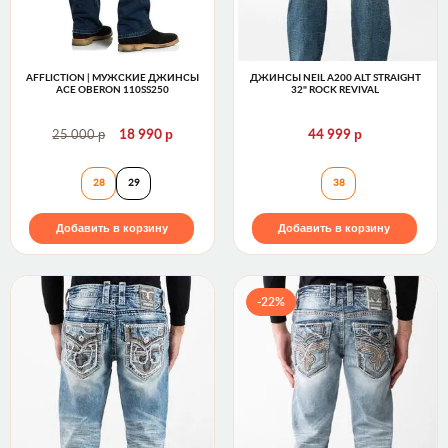
AFFLICTION | МУЖСКИЕ ДЖИНСЫ
ДЖИНСЫ NEIL A200 ALT STRAIGHT
ACE OBERON 110SS250
32" ROCK REVIVAL
р
р
р
25 000
18 990
44 999
Affliction | Мужские джинсы ACE OBERON 110SS2
Джинсы NEIL A20
28
29
38
Добавить в корзину
Добавить в корзину
-22%