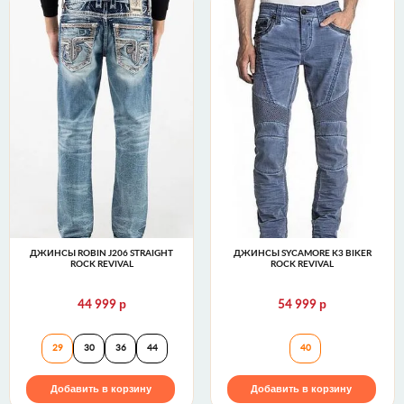
ДЖИНСЫ ROBIN J206 STRAIGHT
ДЖИНСЫ SYCAMORE K3 BIKER
ROCK REVIVAL
ROCK REVIVAL
р
р
44 999
54 999
Джинсы ROBIN J206 STRAIGHT Rock Revival
Джинсы SYCAMORE
29
30
36
44
40
Добавить в корзину
Добавить в корзину