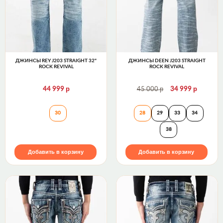
ДЖИНСЫ REY J203 STRAIGHT 32"
ДЖИНСЫ DEEN J203 STRAIGHT
ROCK REVIVAL
ROCK REVIVAL
р
р
р
44 999
45 000
34 999
Джинсы REY J203 STRAIGHT 32" Rock Revival
Джинсы DEEN J20
30
28
29
33
34
38
Добавить в корзину
Добавить в корзину