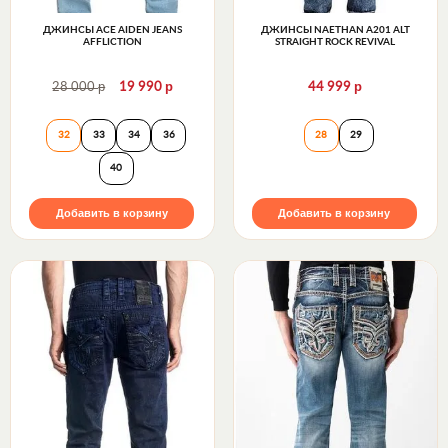
ДЖИНСЫ ACE AIDEN JEANS
ДЖИНСЫ NAETHAN A201 ALT
AFFLICTION
STRAIGHT ROCK REVIVAL
р
р
р
28 000
19 990
44 999
Джинсы Ace Aiden Jeans Affliction
Джинсы NAETHAN
32
33
34
36
28
29
40
Добавить в корзину
Добавить в корзину