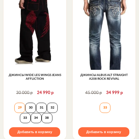
ДЖИНСЫ WIDE LEG WINGS JEANS
ДЖИНСЫ ALBUS ALT STRAIGHT
AFFLICTION
A208 ROCK REVIVAL
р
р
р
р
30 000
24 990
45 000
34 999
Джинсы Wide Leg Wings Jeans Affliction
Джинсы ALBUS AL
29
30
31
32
33
33
34
38
Добавить в корзину
Добавить в корзину