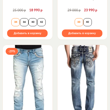
СЕРЫЕ)
р
р
р
р
25 000
18 990
29 000
23 990
Affliction | Мужские джинсы Blake Luke 110RS309
Affliction | Му
34
36
40
42
33
40
Добавить в корзину
Добавить в корзину
-29%