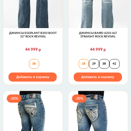
ДЖИНСЫ EGGPLANT B203 BOOT
ДЖИНСЫ BAIRD A203 ALT
32" ROCK REVIVAL
STRAIGHT ROCK REVIVAL
р
р
44 999
44 999
Джинсы EGGPLANT B203 BOOT 32" Rock Revival
Джинсы BAIRD A2
38
28
29
38
42
Добавить в корзину
Добавить в корзину
-20%
-20%