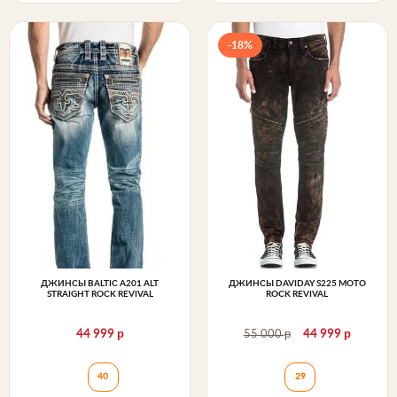
-18%
ДЖИНСЫ BALTIC A201 ALT
ДЖИНСЫ DAVIDAY S225 MOTO
STRAIGHT ROCK REVIVAL
ROCK REVIVAL
р
р
р
44 999
55 000
44 999
Джинсы BALTIC A201 ALT STRAIGHT Rock Revival
Джинсы DAVIDAY
40
29