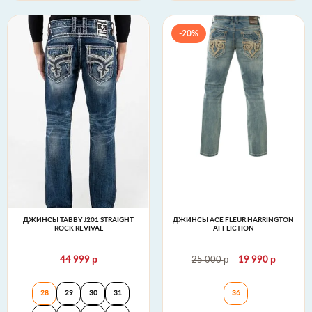
-20%
ДЖИНСЫ TABBY J201 STRAIGHT
ДЖИНСЫ ACE FLEUR HARRINGTON
ROCK REVIVAL
AFFLICTION
р
р
р
44 999
25 000
19 990
Джинсы TABBY J201 STRAIGHT Rock Revival
Джинсы Ace Fleur 
28
29
30
31
36